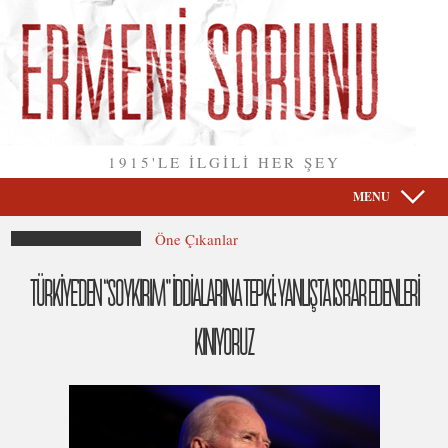
1915'LE İLGİLİ HER ŞEY
MENU
Öne Çıkanlar
TÜRKİYE’DEN “SOYKIRIM” İDDİALARINA TEPKİ: YANLIŞTA ISRAR EDENLERİ
KINIYORUZ