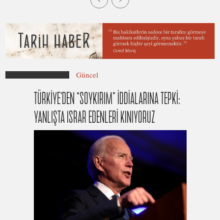
Güncel
TÜRKİYE’DEN “SOYKIRIM” İDDİALARINA TEPKİ:
YANLIŞTA ISRAR EDENLERİ KINIYORUZ