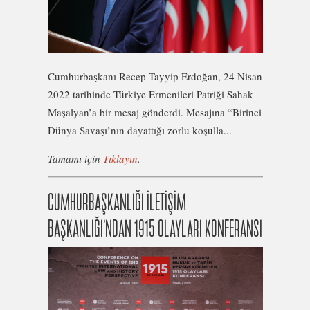
Cumhurbaşkanı Recep Tayyip Erdoğan, 24 Nisan
2022 tarihinde Türkiye Ermenileri Patriği Sahak
Maşalyan’a bir mesaj gönderdi. Mesajına “Birinci
Dünya Savaşı’nın dayattığı zorlu koşulla...
Tamamı için
Tıklayın
.
CUMHURBAŞKANLIĞI İLETİŞİM
BAŞKANLIĞI’NDAN 1915 OLAYLARI KONFERANSI