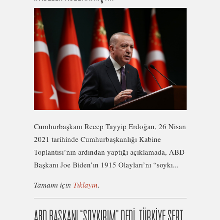
Cumhurbaşkanı Recep Tayyip Erdoğan, 26 Nisan
2021 tarihinde Cumhurbaşkanlığı Kabine
Toplantısı’nın ardından yaptığı açıklamada, ABD
Başkanı Joe Biden’ın 1915 Olayları’nı “soykı...
Tamamı için
Tıklayın
.
ABD BAŞKANI “SOYKIRIM” DEDİ, TÜRKİYE SERT