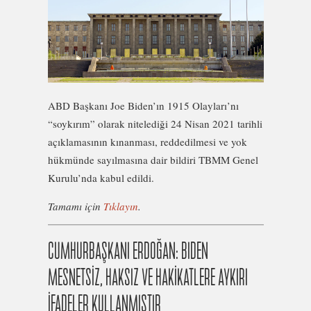
ABD Başkanı Joe Biden’ın 1915 Olayları’nı
“soykırım” olarak nitelediği 24 Nisan 2021 tarihli
açıklamasının kınanması, reddedilmesi ve yok
hükmünde sayılmasına dair bildiri TBMM Genel
Kurulu’nda kabul edildi.
Tamamı için
Tıklayın
.
CUMHURBAŞKANI ERDOĞAN: BIDEN
MESNETSİZ, HAKSIZ VE HAKİKATLERE AYKIRI
İFADELER KULLANMIŞTIR