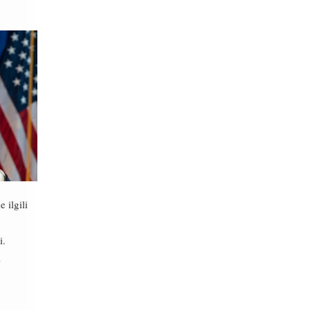
 ilgili
i.
z