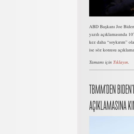
ABD Başkanı Joe Biden, 
yazılı açıklamasında 107
kez daha “soykırım” ola
ise söz konusu açıklamay
Tamamı için
Tıklayın
.
TBMM’DEN BIDEN’
AÇIKLAMASINA K