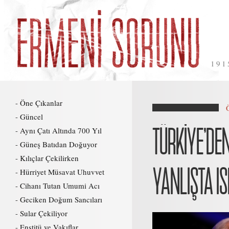
191
Öne Çıkanlar
Güncel
TÜRKİYE’DEN
Aynı Çatı Altında 700 Yıl
Güneş Batıdan Doğuyor
Kılıçlar Çekilirken
YANLIŞTA IS
Hürriyet Müsavat Uhuvvet
Cihanı Tutan Umumi Acı
Geciken Doğum Sancıları
Sular Çekiliyor
Enstitü ve Vakıflar