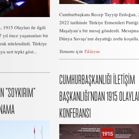
Cumhurbaşkanı Recep Tayyip Erdoğan, 
2022 tarihinde Türkiye Ermenileri Patriğ
1915 Olayları ile ilgili
Maşalyan’a bir mesaj gönderdi. Mesajına
 yıl önce yaşananları bir
Dünya Savaşı’nın dayattığı zorlu koşulla.
rak nitelendirdi. Türkiye
Tamamı için
Tıklayın
.
a sert tepki göst...
CUMHURBAŞKANLIĞI İLETİŞİM
IN “SOYKIRIM”
BAŞKANLIĞI’NDAN 1915 OLAYLA
INAMA
KONFERANSI