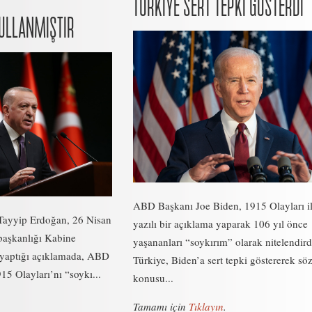
TÜRKİYE SERT TEPKİ GÖSTERDİ
KULLANMIŞTIR
ABD Başkanı Joe Biden, 1915 Olayları ile
ayyip Erdoğan, 26 Nisan
yazılı bir açıklama yaparak 106 yıl önce
aşkanlığı Kabine
yaşananları “soykırım” olarak nitelendird
n yaptığı açıklamada, ABD
Türkiye, Biden’a sert tepki göstererek sö
15 Olayları’nı “soykı...
konusu...
Tamamı için
Tıklayın
.