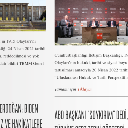
ın 1915 Olayları’nı
diği 24 Nisan 2021 tarihli
Cumhurbaşkanlığı İletişim Başkanlığı, 1
ı, reddedilmesi ve yok
Olayları’nın hukuki, tarihî ve siyasi boyu
dair bildiri TBMM Genel
tartışılması amacıyla 20 Nisan 2022 tarih
.
“Uluslararası Hukuk ve Tarih Perspektifin
Tamamı için
Tıklayın
.
ERDOĞAN: BIDEN
ABD BAŞKANI “SOYKIRIM” DEDİ,
Z VE HAKİKATLERE