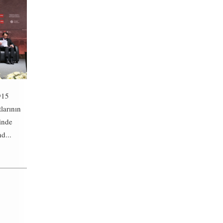
915
tlarının
inde
d...