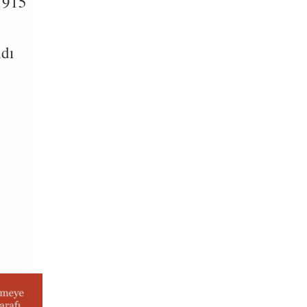
1915
ndı