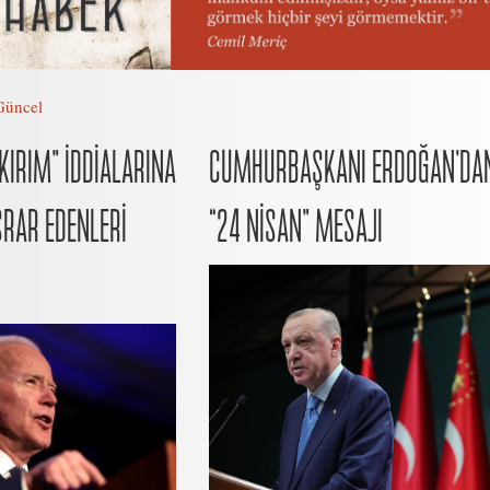
Güncel
KIRIM” İDDİALARINA
CUMHURBAŞKANI ERDOĞAN’DA
ISRAR EDENLERİ
“24 NİSAN” MESAJI