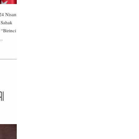
24 Nisan
i Sahak
 “Birinci
..
RI