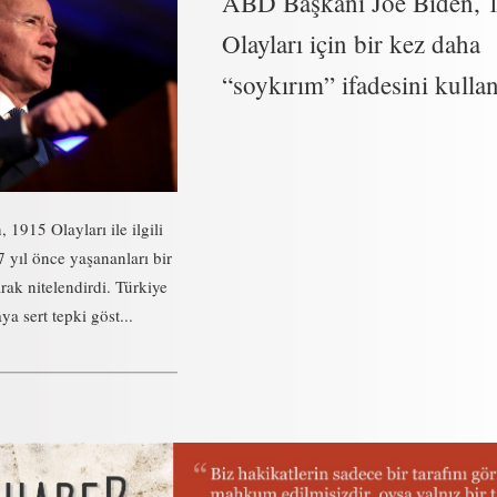
ABD Başkanı Joe Biden, 
Olayları için bir kez daha
“soykırım” ifadesini kulla
1915 Olayları ile ilgili
 yıl önce yaşananları bir
rak nitelendirdi. Türkiye
a sert tepki göst...