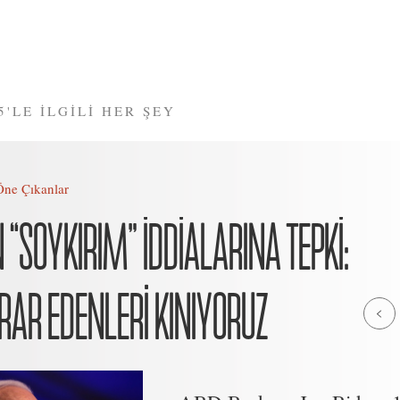
5'LE İLGİLİ HER ŞEY
Öne Çıkanlar
 “SOYKIRIM” İDDİALARINA TEPKİ:
RAR EDENLERİ KINIYORUZ