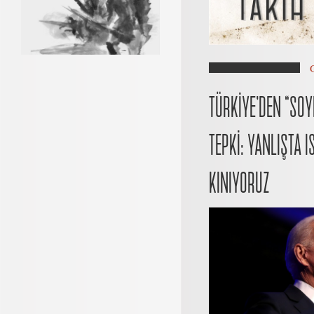
TÜRKİYE’DEN “SOY
TEPKİ: YANLIŞTA 
KINIYORUZ