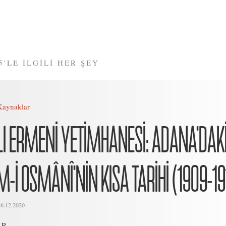
5'LE İLGİLİ HER ŞEY
Kaynaklar
I ERMENİ YETİMHANESİ: ADANA'DAK
İ OSMÂNÎ'NİN KISA TARİHİ (1909-19
16.12.2020
AR