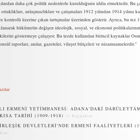
lardan daha çok politik nedenlerle kurulduğunu iddia etmektedir. Bu ç
i ortaklıkları, anlaşmazlıkları ve çatışmaları 1912 yılından 1914 yılına k
e kontrolü üzerine çıkan tartışmalar üzerinden gösterir. Ayrıca, bu tez
anarak hükümetin değişen ideolojik, sosyal, ve ekonomi politikalarını
ilerini göstermeye çalışıyor. Bu tezde kullanılan birincil kaynaklar Osm
nsül raporları, anılar, gazeteler, vilayet bütçeleri ve nizamnamelerdir.”
zılar
LI ERMENİ YETİMHANESİ: ADANA'DAKİ DÂRÜLEYTÂM
KISA TARİHİ (1909-1918)
///
Kaynaklar
İRLEŞİK DEVLETLERİ'NDE ERMENİ FAALİYETLERİ (1
klar