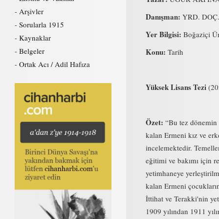
Arşivler
Danışman:
YRD. DOÇ.
Sorularla 1915
Yer Bilgisi:
Boğaziçi Üni
Kaynaklar
Belgeler
Konu:
Tarih
Ortak Acı / Adil Hafıza
Yüksek Lisans Tezi
(20
Özet:
“Bu tez dönemin A
kalan Ermeni kız ve er
incelemektedir. Temelle
eğitimi ve bakımı için r
yetimhaneye yerleştirilm
kalan Ermeni çocukların 
İttihat ve Terakki'nin y
1909 yılından 1911 yılın