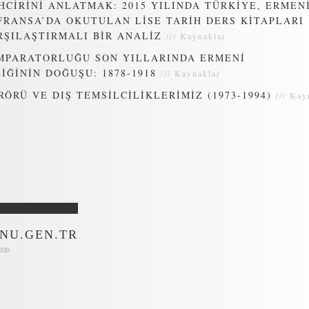
HCİRİNİ ANLATMAK: 2015 YILINDA TÜRKİYE, ERMEN
FRANSA’DA OKUTULAN LİSE TARİH DERS KİTAPLARI
RŞILAŞTIRMALI BİR ANALİZ
///
Kaynaklar
MPARATORLUĞU SON YILLARINDA ERMENİ
İĞİNİN DOĞUŞU: 1878-1918
///
Kaynaklar
RÖRÜ VE DIŞ TEMSİLCİLİKLERİMİZ (1973-1994)
///
Kay
NU.GEN.TR
2020