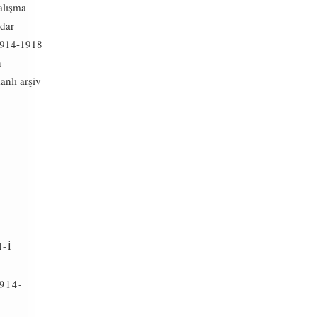
alışma
adar
 1914-1918
n
anlı arşiv
-İ
914-