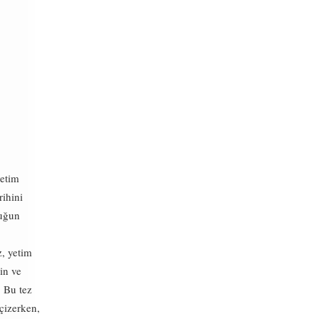
yetim
ihini
cuğun
z, yetim
in ve
. Bu tez
çizerken,