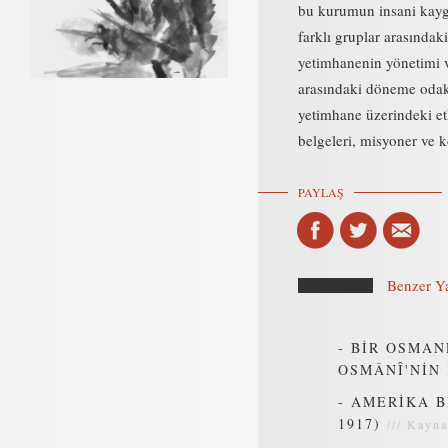
bu kurumun insani kaygı
farklı gruplar arasındak
yetimhanenin yönetimi v
arasındaki döneme odakl
yetimhane üzerindeki etk
belgeleri, misyoner ve ko
PAYLAŞ
Benzer Ya
-
BİR OSMAN
OSMÂNÎ'NİN 
-
AMERİKA B
1917)
///
Kayna