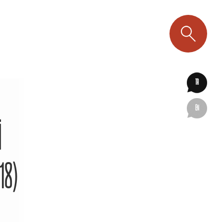
TR
EN
İ
18)