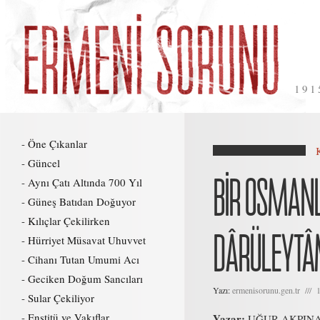
191
Öne Çıkanlar
Güncel
BİR OSMANL
Aynı Çatı Altında 700 Yıl
Güneş Batıdan Doğuyor
Kılıçlar Çekilirken
DÂRÜLEYTÂM-
Hürriyet Müsavat Uhuvvet
Cihanı Tutan Umumi Acı
Geciken Doğum Sancıları
Yazı:
ermenisorunu.gen.tr /// 
Sular Çekiliyor
Enstitü ve Vakıflar
Yazar:
UĞUR AKPIN