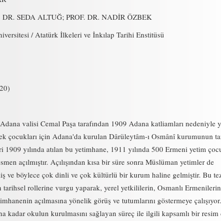
 DR. SEDA ALTUĞ; PROF. DR. NADİR ÖZBEK
versitesi / Atatürk İlkeleri ve İnkılap Tarihi Enstitüsü
20)
dana valisi Cemal Paşa tarafından 1909 Adana katliamları nedeniyle 
kek çocukları için Adana'da kurulan Dârüleytâm-ı Osmânî kurumunun tar
ri 1909 yılında atılan bu yetimhane, 1911 yılında 500 Ermeni yetim ço
esmen açılmıştır. Açılışından kısa bir süre sonra Müslüman yetimler de
iş ve böylece çok dinli ve çok kültürlü bir kurum haline gelmiştir. Bu te
tarihsel rollerine vurgu yaparak, yerel yetkililerin, Osmanlı Ermenilerin
etimhanenin açılmasına yönelik görüş ve tutumlarını göstermeye çalışıyor
a kadar okulun kurulmasını sağlayan süreç ile ilgili kapsamlı bir resim 