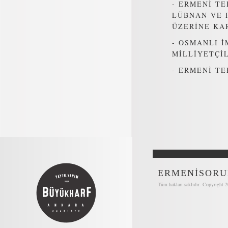
-
ERMENİ TE
LÜBNAN VE 
ÜZERİNE KA
-
OSMANLI İ
MİLLİYETÇİL
-
ERMENİ TE
ERMENİSORU
Tüm hakları saklıdır. Copyright 