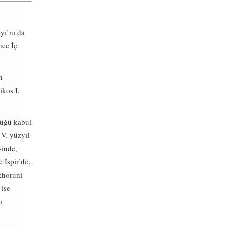
yı’nı da
nce İç
n
ikos I.
tlüğü kabul
 V. yüzyıl
sinde,
 İspir’de,
khoruni
 ise
ı