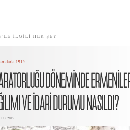
5'LE İLGİLİ HER ŞEY
Sorularla 1915
ARATORLUĞU DÖNEMİNDE ERMENİLE
ILIMI VE İDARİ DURUMU NASILDI?
01.12.2019