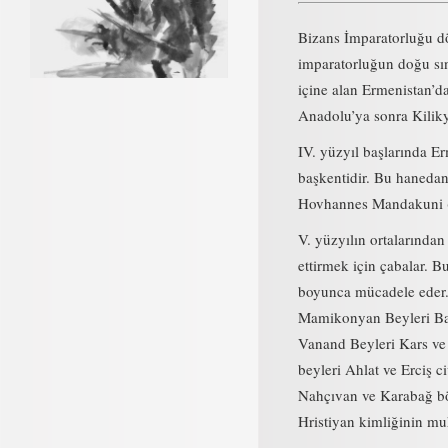
Bizans İmparatorluğu dö
imparatorluğun doğu sı
içine alan Ermenistan’da
Anadolu’ya sonra Kiliky
IV. yüzyıl başlarında E
başkentidir. Bu hanedanı
Hovhannes Mandakuni (4
V. yüzyılın ortalarından
ettirmek için çabalar. B
boyunca mücadele eder.
Mamikonyan Beyleri Bagr
Vanand Beyleri Kars ve
beyleri Ahlat ve Erciş c
Nahçıvan ve Karabağ böl
Hristiyan kimliğinin muh