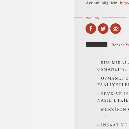
Ayrıntılı bilgi için:
http
PAYLAŞ
Benzer Ya
-
RUS MİRAL
OSMANLI’YI 
-
OSMANLI’D
FAALİYETLE
-
SEVK VE İ
NASIL ETKİL
-
MERZİFON 
1915
-
İNŞAAT VE