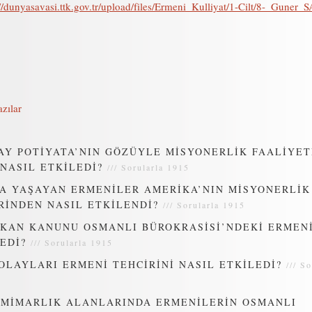
://dunyasavasi.ttk.gov.tr/upload/files/Ermeni_Kulliyat/1-Cilt/8-_Guner_
zılar
AY POTİYATA’NIN GÖZÜYLE MİSYONERLİK FAALİYET
NASIL ETKİLEDİ?
///
Sorularla 1915
A YAŞAYAN ERMENİLER AMERİKA’NIN MİSYONERLİK
RİNDEN NASIL ETKİLENDİ?
///
Sorularla 1915
SKAN KANUNU OSMANLI BÜROKRASİSİ’NDEKİ ERMEN
EDİ?
///
Sorularla 1915
OLAYLARI ERMENİ TEHCİRİNİ NASIL ETKİLEDİ?
///
So
 MİMARLIK ALANLARINDA ERMENİLERİN OSMANLI