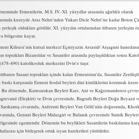
neminde Ermenilerin, M.S. IV.-XI. yüzyıllar arasında ağırlıklı olarak
nırında kuzeyde Aras Nehri’nden Yukarı Dicle Nehri’ne kadar Boton Ça
 yerleşik oldukları görülür. XI. yüzyılın ortalarından itibaren yerleşim ö
a bölgesine kayar.
rmeni Kilisesi’nin kutsal merkezi Eçmiyazin Arsasid/ Arşaguni hanedanı
n toprakları Bizanslılar ve Sasaniler arasında paylaşıldıktan sonra Katol
78-490) katolikosluk merkezini Dvin’e taşır.
 itibaren Sasani toprakları içinde kalan Ermenistan’da, Sasaniler Zerdüş
u baskı karşısında Ermeni feodal beyleri dini kimliklerini korumak üzere
 Bu dönemde, Kamsarakan Beyleri Kars, Ani ve Kağızmanderesi çevre
evand (Eleşkirt) ve Dvin çevresinde, Bagratlı Beyleri Doğu Beyazıt ve
 Sarıkamış civarında, Ardzruni Beyleri Van Gölü’nün doğusunda, Khor
ivarında, Genuni Beyleri Malazgirt ve Bulanık çevresinde Suinik Beyleri
gesinde egemendir. Dönemin bu beylikleri Sasanilerin baskılarına karş
afazası için birleşerek ortak isyan hareketleri yürütürler.