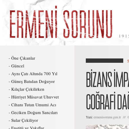
191
Öne Çıkanlar
Güncel
BİZANS İMP
Aynı Çatı Altında 700 Yıl
Güneş Batıdan Doğuyor
Kılıçlar Çekilirken
COĞRAFİ DAĞ
Hürriyet Müsavat Uhuvvet
Cihanı Tutan Umumi Acı
Geciken Doğum Sancıları
Yazı:
ermenisorunu.gen.tr /// 
Sular Çekiliyor
Enstitü ve Vakıflar