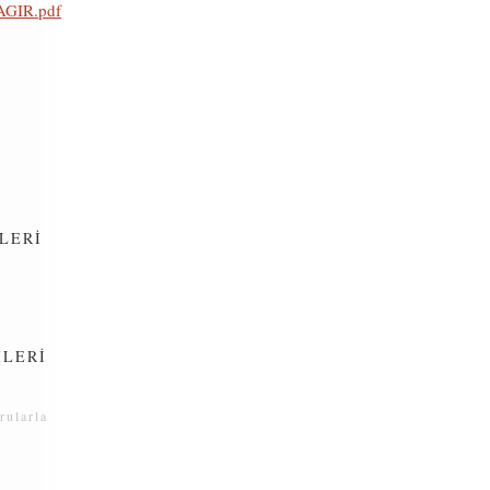
SAGIR.pdf
LERİ
İLERİ
rularla