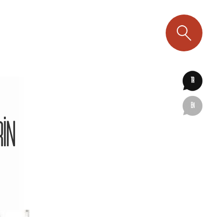
TR
EN
RİN