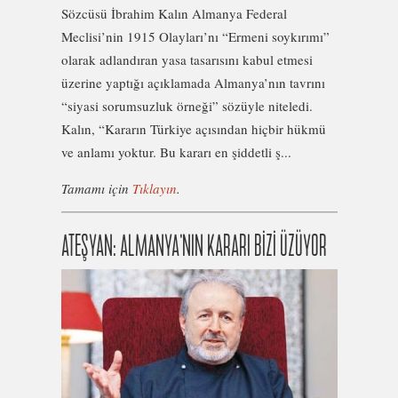
Sözcüsü İbrahim Kalın Almanya Federal
Meclisi’nin 1915 Olayları’nı “Ermeni soykırımı”
olarak adlandıran yasa tasarısını kabul etmesi
üzerine yaptığı açıklamada Almanya’nın tavrını
“siyasi sorumsuzluk örneği” sözüyle niteledi.
Kalın, “Kararın Türkiye açısından hiçbir hükmü
ve anlamı yoktur. Bu kararı en şiddetli ş...
Tamamı için
Tıklayın
.
ATEŞYAN: ALMANYA’NIN KARARI BİZİ ÜZÜYOR