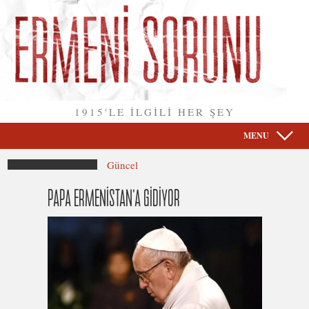
1915'LE İLGİLİ HER ŞEY
MENU
Güncel
PAPA ERMENİSTAN’A GİDİYOR