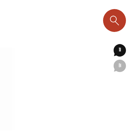
TR
EN