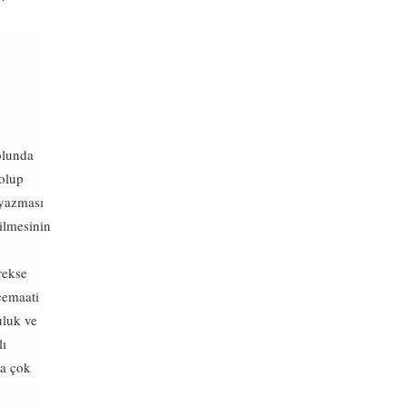
olunda
 olup
 yazması
ilmesinin
rekse
cemaati
uluk ve
lı
la çok