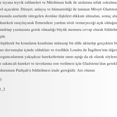
e isyana teşvik edilmeleri ve Müslüman halk ile aralarına nifak sokulma
ol açacaktır. Dirayet, anlayış ve hümanistliği ile tanınan Mösyö Gladsto
arasında asırlardır süregelen dostâne ilişkileri dikkate almadan, sonuç al
r hareketi onaylayarak Ermenilere yardım sözü vermeyeceği açık olduğ
r mektup yazmasına gerek olmadığı büyük memura cevap olarak bildiril
tir.
üşülerek bu konuların kendisine münasip bir dille aktarılıp gerçekten b
z davranışlar içinde oldukları ve özellikle Londra ile İngiltere'nin diğer
zguncularının yakışıksız hareketlerinin sınırı aştığı da ek olarak söylenm
sakıncalı hareket ve tavırlarına son verilmesi için Gladstone'dan gerekl
durumun Padişah'a bildirilmesi irade gereğidir. Arz olunur.
93
8_2