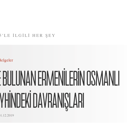
5'LE İLGİLİ HER ŞEY
Belgeler
DE BULUNAN ERMENİLERİN OSMANLI
EYHİNDEKİ DAVRANIŞLARI
01.12.2019