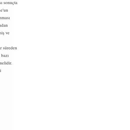
sı sonuçta
ne'un
ınması
undan
miş ve
ir süreden
 bazı
elidir.
i