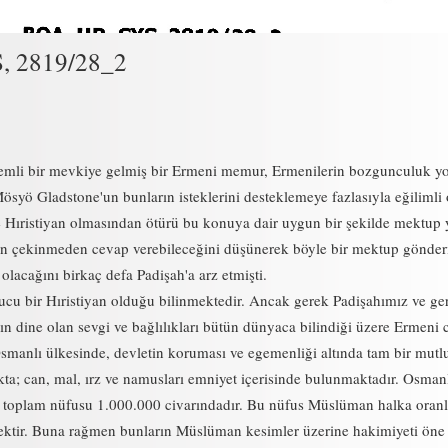
, 2819/28_2
mli bir mevkiye gelmiş bir Ermeni memur, Ermenilerin bozgunculuk y
e Mösyö Gladstone'un bunların isteklerini desteklemeye fazlasıyla eğilimli
e Hıristiyan olmasından ötürü bu konuya dair uygun bir şekilde mektup
 çekinmeden cevap verebileceğini düşünerek böyle bir mektup gönder
 olacağını birkaç defa Padişah'a arz etmişti.
cu bir Hıristiyan olduğu bilinmektedir. Ancak gerek Padişahımız ve ge
ın dine olan sevgi ve bağlılıkları bütün dünyaca bilindiği üzere Ermeni 
smanlı ülkesinde, devletin koruması ve egemenliği altında tam bir mutl
kta; can, mal, ırz ve namusları emniyet içerisinde bulunmaktadır. Osman
n toplam nüfusu 1.000.000 civarındadır. Bu nüfus Müslüman halka oran
ektir. Buna rağmen bunların Müslüman kesimler üzerine hakimiyeti öne