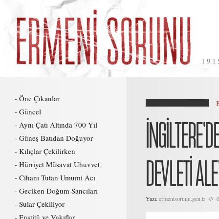
191
Öne Çıkanlar
Güncel
İNGİLTERE’
Aynı Çatı Altında 700 Yıl
Güneş Batıdan Doğuyor
Kılıçlar Çekilirken
DEVLETİ AL
Hürriyet Müsavat Uhuvvet
Cihanı Tutan Umumi Acı
Geciken Doğum Sancıları
Yazı:
ermenisorunu.gen.tr /// 
Sular Çekiliyor
Enstitü ve Vakıflar