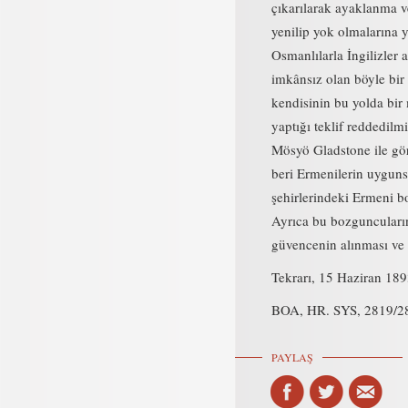
çıkarılarak ayaklanma v
yenilip yok olmalarına y
Osmanlılarla İngilizler 
imkânsız olan böyle bi
kendisinin bu yolda bi
yaptığı teklif reddedilmiş
Mösyö Gladstone ile gör
beri Ermenilerin uygunsu
şehirlerindeki Ermeni bo
Ayrıca bu bozguncuların 
güvencenin alınması ve 
Tekrarı, 15 Haziran 18
BOA, HR. SYS, 2819/2
PAYLAŞ