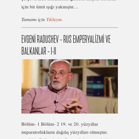
için bir ümit ışığı yakmıştır....
Tamamı için
Tıklayın
.
EVGENİ RADUSHEV – RUS EMPERYALİZMİ VE
BALKANLAR – I-II
Bölüm- 1 Bölüm- 2 19. ve 20. yüzyıllar
imparatorlukların dağılış yüzyılları olmuştur.