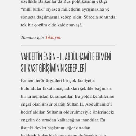
özellikle Balkanlar’da Rus politikasının ektiği
“milli birlik” siyaseti milletlerin ayrışmasına ve
sonuçta dağılmasına sebep oldu. Sürecin sonunda
tek bir çözüm elde kaldı: savaş!...
Tamamı için
Tıklayın
.
VAHDETTİN ENGİN – II. ABDÜLHAMİT’E ERMENİ
SUİKAST GİRİŞİMİNİN SEBEPLERİ
Ermeni terör örgütleri bir çok faaliyette
bulundular fakat amaçladıkları şekilde bağımsız
bir Ermenistan kuramadılar. Bu yolda kendilerine
engel olan unsur olarak Sultan II. Abdülhamid’i
hedef aldılar. Sultanın öldürülmesiyle önlerindeki
engelin de ortadan kalkacağına inandılar. En
üstteki devlet başkanını eğer ortadan
kaldırabilseler bir kaos ortamı doğacaktı ve o