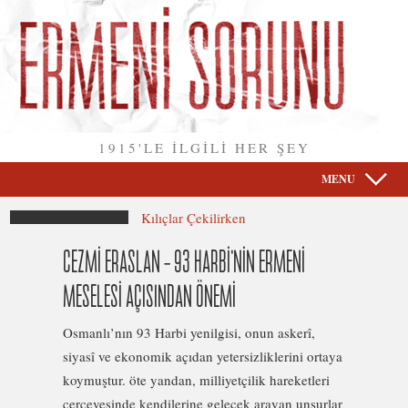
1915'LE İLGİLİ HER ŞEY
MENU
Kılıçlar Çekilirken
CEZMİ ERASLAN – 93 HARBİ’NİN ERMENİ
MESELESİ AÇISINDAN ÖNEMİ
Osmanlı’nın 93 Harbi yenilgisi, onun askerî,
siyasî ve ekonomik açıdan yetersizliklerini ortaya
koymuştur. öte yandan, milliyetçilik hareketleri
çerçevesinde kendilerine gelecek arayan unsurlar