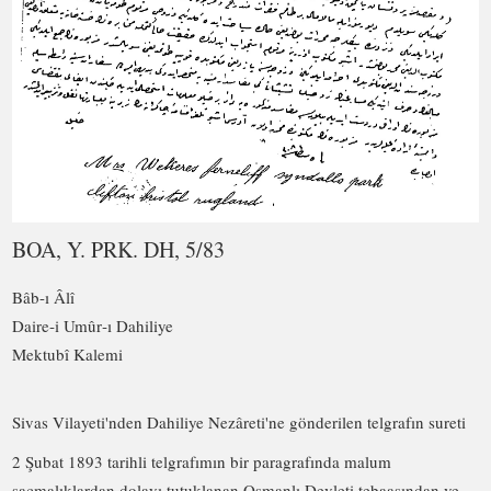
BOA, Y. PRK. DH, 5/83
Bâb-ı Âlî
Daire‑i Umûr‑ı Dahiliye
Mektubî Kalemi
Sivas Vilayeti'nden Dahiliye Nezâreti'ne gönderilen telgrafın sureti
2 Şubat 1893 tarihli telgrafımın bir paragrafında malum
saçmalıklardan dolayı tutuklanan Osmanlı Devleti tebaasından ve