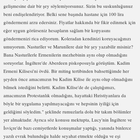
gelişmesine dair bir şey söylemiyorsunuz. Sizin bu suskunluğunuz
beni endişelendiriyor. Belki sene başında hastane için 100 lira
göndermemi arzu edersiniz. Fiyatlar hakkında bir fikir edinmek için
eğer uygun görürseniz hesapların sağlam bir kopyasını
göndermenizi rica ediyorum. Koleradan kendinizi koruyacağınızı
umuyorum. Nasturîler ve Marunîlere dair bir şey yazabilir misiniz?
Bana Nasturîlerle Ermenilerin mezhebinin aynı olup olmadığını
soruyorlar. İngiltere'de Aberdeen piskoposuyla görüştüm. Kadim
Ermeni Kilisesi'ni övdü. Bir miting tertibinden bahsettiğimde her
şeyden önce amacımızın bu Kadim Kilise ile aynı olup olmadığını
bilmek istediğini belirtti. Kadim Kilise'de de çalıştığımızı,
amacımızın Protestanlık olmadığını, hayattaki Hıristiyanlara da
böyle bir uygulama yapılmayacağını ve hepsinin iyiliği için
geldiğimi söyledim." şeklinde rumuzlarla dolu bir takım bölümler
yer almaktadır. Ayrıca söz konusu mektupta, Lucy'nin İngiltere ve
İsviçre'de bazı cemiyetlerde konuşmalar yaptığı, yanında binlerce
yazılı evrak bulunduğu halde seyahat etmekte olduğu ve eşi