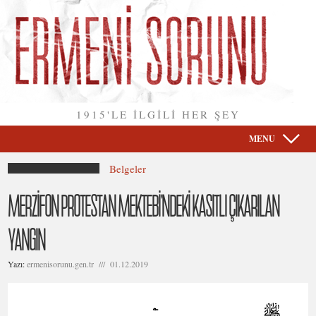
1915'LE İLGİLİ HER ŞEY
MENU
Belgeler
MERZİFON PROTESTAN MEKTEBİ’NDEKİ KASITLI ÇIKARILAN
YANGIN
Yazı:
ermenisorunu.gen.tr /// 01.12.2019