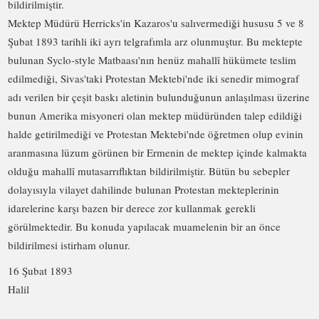
bildirilmiştir.
Mektep Müdürü Herricks'in Kazaros'u salıvermediği hususu 5 ve 8
Şubat 1893 tarihli iki ayrı telgrafımla arz olunmuştur. Bu mektepte
bulunan Syclo‑style Matbaası'nın henüz mahallî hükümete teslim
edilmediği, Sivas'taki Protestan Mektebi'nde iki senedir mimograf
adı verilen bir çeşit baskı aletinin bulunduğunun anlaşılması üzerine
bunun Amerika misyoneri olan mektep müdüründen talep edildiği
halde getirilmediği ve Protestan Mektebi'nde öğretmen olup evinin
aranmasına lüzum görünen bir Ermenin de mektep içinde kalmakta
olduğu mahallî mutasarrıflıktan bildirilmiştir. Bütün bu sebepler
dolayısıyla vilayet dahilinde bulunan Protestan mekteplerinin
idarelerine karşı bazen bir derece zor kullanmak gerekli
görülmektedir. Bu konuda yapılacak muamelenin bir an önce
bildirilmesi istirham olunur.
16 Şubat 1893
Halil