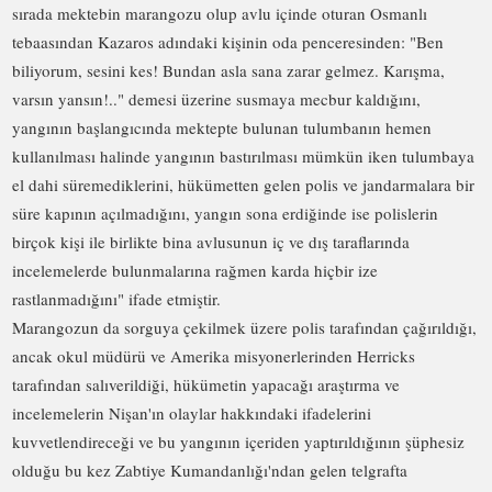
sırada mektebin marangozu olup avlu içinde oturan Osmanlı
tebaasından Kazaros adındaki kişinin oda penceresinden: "Ben
biliyorum, sesini kes! Bundan asla sana zarar gelmez. Karışma,
varsın yansın!.." demesi üzerine susmaya mecbur kaldığını,
yangının başlangıcında mektepte bulunan tulumbanın hemen
kullanılması halinde yangının bastırılması mümkün iken tulumbaya
el dahi süremediklerini, hükümetten gelen polis ve jandarmalara bir
süre kapının açılmadığını, yangın sona erdiğinde ise polislerin
birçok kişi ile birlikte bina avlusunun iç ve dış taraflarında
incelemelerde bulunmalarına rağmen karda hiçbir ize
rastlanmadığını" ifade etmiştir.
Marangozun da sorguya çekilmek üzere polis tarafından çağırıldığı,
ancak okul müdürü ve Amerika misyonerlerinden Herricks
tarafından salıverildiği, hükümetin yapacağı araştırma ve
incelemelerin Nişan'ın olaylar hakkındaki ifadelerini
kuvvetlendireceği ve bu yangının içeriden yaptırıldığının şüphesiz
olduğu bu kez Zabtiye Kumandanlığı'ndan gelen telgrafta