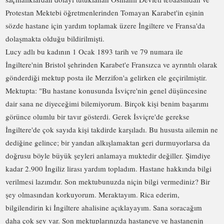
Protestan Mektebi öğretmenlerinden Tomayan Karabet'in eşinin
sözde hastane için yardım toplamak üzere İngiltere ve Fransa'da
dolaşmakta olduğu bildirilmişti.
Lucy adlı bu kadının 1 Ocak 1893 tarih ve 79 numara ile
İngiltere'nin Bristol şehrinden Karabet'e Fransızca ve ayrıntılı olarak
gönderdiği mektup posta ile Merzifon'a gelirken ele geçirilmiştir.
Mektupta: "Bu hastane konusunda İsviçre'nin genel düşüncesine
dair sana ne diyeceğimi bilemiyorum. Birçok kişi benim başarımı
görünce olumlu bir tavır gösterdi. Gerek İsviçre'de gerekse
İngiltere'de çok sayıda kişi takdirde karşıladı. Bu hususta ailemin ne
dediğine gelince; bir yandan alkışlamaktan geri durmuyorlarsa da
doğrusu böyle büyük şeyleri anlamaya muktedir değiller. Şimdiye
kadar 2.900 İngiliz lirası yardım topladım. Hastane hakkında bilgi
verilmesi lazımdır. Son mektubunuzda niçin bilgi vermediniz? Bir
şey olmasından korkuyorum. Meraktayım. Rica ederim,
bilgilendirin ki İngiltere ahalisine açıklayayım. Sana soracağım
daha çok şey var. Son mektuplarınızda hastaneye ve hastanenin