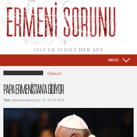
1915'LE İLGİLİ HER ŞEY
MENU
Güncel
PAPA ERMENİSTAN’A GİDİYOR
Yazı:
ermenisorunu.gen.tr /// 04.12.2019