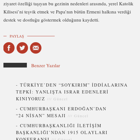
ziyaret özelliği taşıyan bu gezinin nedenleri arasında, yerel Katolik
Kilisesi’ni teşvik etmek ve Papa’nın bütün Ermeni halkına verdiği
destek ve dostluğu göstermek olduğunu kaydetti.
PAYLAŞ
Benzer Yazılar
-
TÜRKİYE’DEN “SOYKIRIM” İDDİALARINA
TEPKİ: YANLIŞTA ISRAR EDENLERİ
KINIYORUZ
///
Güncel
-
CUMHURBAŞKANI ERDOĞAN’DAN
“24 NİSAN” MESAJI
///
Güncel
-
CUMHURBAŞKANLIĞI İLETİŞİM
BAŞKANLIĞI’NDAN 1915 OLAYLARI
KONFERANSI
///
Güncel