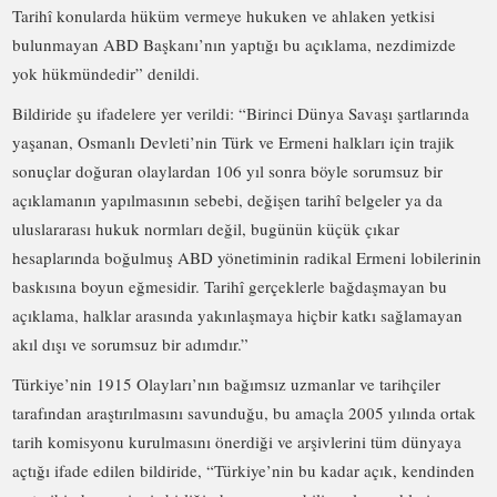
Tarihî konularda hüküm vermeye hukuken ve ahlaken yetkisi
bulunmayan ABD Başkanı’nın yaptığı bu açıklama, nezdimizde
yok hükmündedir” denildi.
Bildiride şu ifadelere yer verildi: “Birinci Dünya Savaşı şartlarında
yaşanan, Osmanlı Devleti’nin Türk ve Ermeni halkları için trajik
sonuçlar doğuran olaylardan 106 yıl sonra böyle sorumsuz bir
açıklamanın yapılmasının sebebi, değişen tarihî belgeler ya da
uluslararası hukuk normları değil, bugünün küçük çıkar
hesaplarında boğulmuş ABD yönetiminin radikal Ermeni lobilerinin
baskısına boyun eğmesidir. Tarihî gerçeklerle bağdaşmayan bu
açıklama, halklar arasında yakınlaşmaya hiçbir katkı sağlamayan
akıl dışı ve sorumsuz bir adımdır.”
Türkiye’nin 1915 Olayları’nın bağımsız uzmanlar ve tarihçiler
tarafından araştırılmasını savunduğu, bu amaçla 2005 yılında ortak
tarih komisyonu kurulmasını önerdiği ve arşivlerini tüm dünyaya
açtığı ifade edilen bildiride, “Türkiye’nin bu kadar açık, kendinden