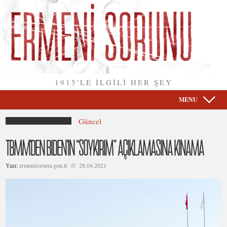
1915'LE İLGİLİ HER ŞEY
MENU
Güncel
TBMM’DEN BIDEN’IN “SOYKIRIM” AÇIKLAMASINA KINAMA
Yazı:
ermenisorunu.gen.tr /// 28.04.2021