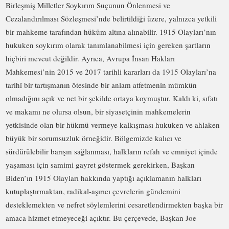
Birleşmiş Milletler Soykırım Suçunun Önlenmesi ve
Cezalandırılması Sözleşmesi’nde belirtildiği üzere, yalnızca yetkili
bir mahkeme tarafından hüküm altına alınabilir. 1915 Olayları’nın
hukuken soykırım olarak tanımlanabilmesi için gereken şartların
hiçbiri mevcut değildir. Ayrıca, Avrupa İnsan Hakları
Mahkemesi’nin 2015 ve 2017 tarihli kararları da 1915 Olayları’na
tarihî bir tartışmanın ötesinde bir anlam atfetmenin mümkün
olmadığını açık ve net bir şekilde ortaya koymuştur. Kaldı ki, sıfatı
ve makamı ne olursa olsun, bir siyasetçinin mahkemelerin
yetkisinde olan bir hükmü vermeye kalkışması hukuken ve ahlaken
büyük bir sorumsuzluk örneğidir. Bölgemizde kalıcı ve
sürdürülebilir barışın sağlanması, halkların refah ve emniyet içinde
yaşaması için samimi gayret göstermek gerekirken, Başkan
Biden’ın 1915 Olayları hakkında yaptığı açıklamanın halkları
kutuplaştırmaktan, radikal-aşırıcı çevrelerin gündemini
desteklemekten ve nefret söylemlerini cesaretlendirmekten başka bir
amaca hizmet etmeyeceği açıktır. Bu çerçevede, Başkan Joe