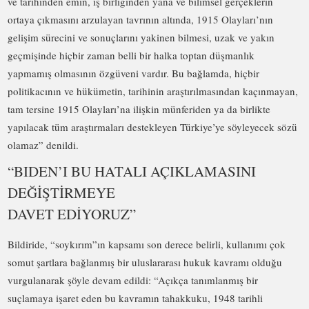
ve tarihinden emin, iş birliğinden yana ve bilimsel gerçeklerin
ortaya çıkmasını arzulayan tavrının altında, 1915 Olayları’nın
gelişim sürecini ve sonuçlarını yakinen bilmesi, uzak ve yakın
geçmişinde hiçbir zaman belli bir halka toptan düşmanlık
yapmamış olmasının özgüveni vardır. Bu bağlamda, hiçbir
politikacının ve hükümetin, tarihinin araştırılmasından kaçınmayan,
tam tersine 1915 Olayları’na ilişkin münferiden ya da birlikte
yapılacak tüm araştırmaları destekleyen Türkiye’ye söyleyecek sözü
olamaz” denildi.
“BIDEN’I BU HATALI AÇIKLAMASINI
DEĞİŞTİRMEYE
DAVET EDİYORUZ”
Bildiride, “soykırım”ın kapsamı son derece belirli, kullanımı çok
somut şartlara bağlanmış bir uluslararası hukuk kavramı olduğu
vurgulanarak şöyle devam edildi: “Açıkça tanımlanmış bir
suçlamaya işaret eden bu kavramın tahakkuku, 1948 tarihli