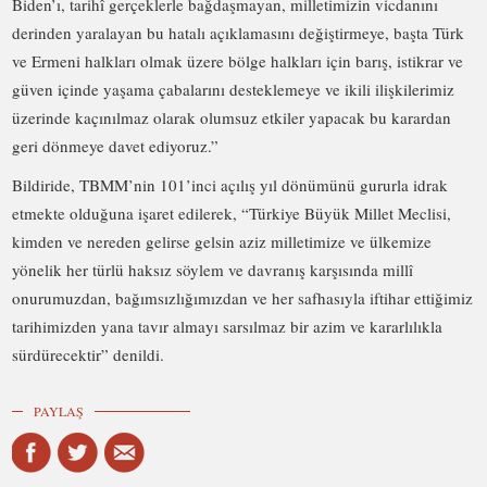
Biden’ı, tarihî gerçeklerle bağdaşmayan, milletimizin vicdanını
derinden yaralayan bu hatalı açıklamasını değiştirmeye, başta Türk
ve Ermeni halkları olmak üzere bölge halkları için barış, istikrar ve
güven içinde yaşama çabalarını desteklemeye ve ikili ilişkilerimiz
üzerinde kaçınılmaz olarak olumsuz etkiler yapacak bu karardan
geri dönmeye davet ediyoruz.”
Bildiride, TBMM’nin 101’inci açılış yıl dönümünü gururla idrak
etmekte olduğuna işaret edilerek, “Türkiye Büyük Millet Meclisi,
kimden ve nereden gelirse gelsin aziz milletimize ve ülkemize
yönelik her türlü haksız söylem ve davranış karşısında millî
onurumuzdan, bağımsızlığımızdan ve her safhasıyla iftihar ettiğimiz
tarihimizden yana tavır almayı sarsılmaz bir azim ve kararlılıkla
sürdürecektir” denildi.
PAYLAŞ