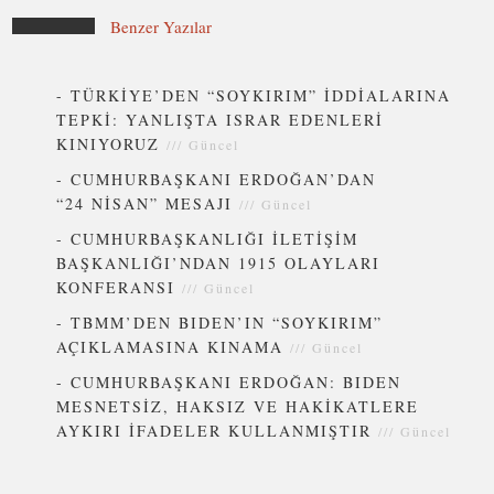
Benzer Yazılar
-
TÜRKİYE’DEN “SOYKIRIM” İDDİALARINA
TEPKİ: YANLIŞTA ISRAR EDENLERİ
KINIYORUZ
///
Güncel
-
CUMHURBAŞKANI ERDOĞAN’DAN
“24 NİSAN” MESAJI
///
Güncel
-
CUMHURBAŞKANLIĞI İLETİŞİM
BAŞKANLIĞI’NDAN 1915 OLAYLARI
KONFERANSI
///
Güncel
-
TBMM’DEN BIDEN’IN “SOYKIRIM”
AÇIKLAMASINA KINAMA
///
Güncel
-
CUMHURBAŞKANI ERDOĞAN: BIDEN
MESNETSİZ, HAKSIZ VE HAKİKATLERE
AYKIRI İFADELER KULLANMIŞTIR
///
Güncel