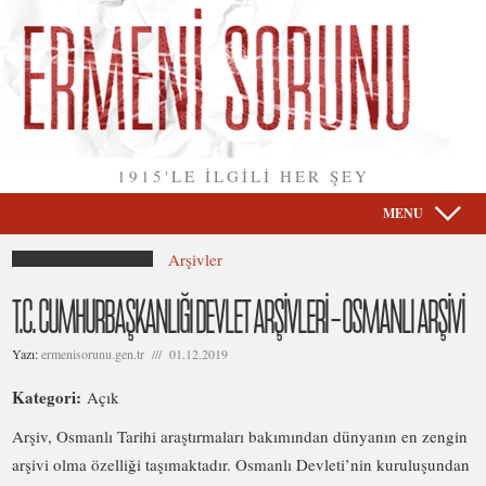
1915'LE İLGİLİ HER ŞEY
MENU
Arşivler
T.C. CUMHURBAŞKANLIĞI DEVLET ARŞİVLERİ – OSMANLI ARŞİVİ
Yazı:
ermenisorunu.gen.tr /// 01.12.2019
Kategori:
Açık
Arşiv, Osmanlı Tarihi araştırmaları bakımından dünyanın en zengin
arşivi olma özelliği taşımaktadır. Osmanlı Devleti’nin kuruluşundan