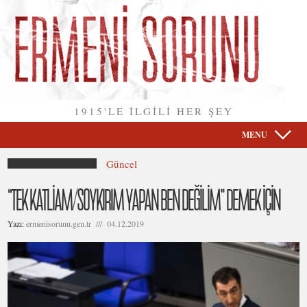
1915'LE İLGİLİ HER ŞEY
MENU
Güncel
“TEK KATLİAM/SOYKIRIM YAPAN BEN DEĞİLİM” DEMEK İÇİN
Yazı:
ermenisorunu.gen.tr /// 04.12.2019