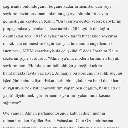
çağrısında bulunduğunu, bugüne kadar Ermenistan’dan veya
soykırım tezini savunanlardan bu çağrıya olumlu bir cevap
gelmediğini kaydeden Kalın, “Bu tasarıya destek vererek soykırım
propagandası yapanlar sadece tarihi değil bugünü de doğru
okumaktan aciz. 1915 olaylarının tek taraflı bir şekilde soykırım
olarak ilan edilmesi ve özgür tartışma imkanının engellenmek
istenmesi, AİHM kararlarıyla da çelişkilidir” dedi. İbrahim Kalın
sözlerini şöyle sürdürdü: “Almanya’nın, modern tarihin en büyük
soykırımının, ‘Holokost’un faili olduğu gerçeğini tekrar
hatırlamakta fayda var. Evet, Almanya bu korkunç insanlık suçunu
işlediğini kabul ediyor. Fakat derin bir suçluluk ve belki de aklanma
duygusuyla ‘tek katliam/soykırım yapan ben değilim, başkaları da
yaptı’ diyebilmek için ‘Ermeni soykırımı’ yalanının arkasına
sığınıyor.”
Öte yandan Alman parlamentosunda kabul edilen metnin
mimarlarından Yeşiller Partisi Eşbaşkanı Cem Özdemir basına
yaptığı açıklamada, Alman arşivlerinde I. Dünya Savaşı sırasında