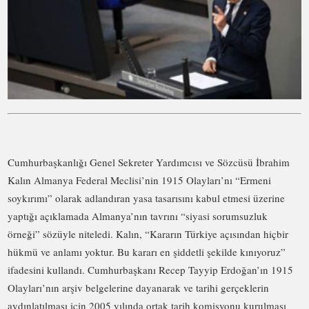
Cumhurbaşkanlığı Genel Sekreter Yardımcısı ve Sözcüsü İbrahim
Kalın Almanya Federal Meclisi’nin 1915 Olayları’nı “Ermeni
soykırımı” olarak adlandıran yasa tasarısını kabul etmesi üzerine
yaptığı açıklamada Almanya’nın tavrını “siyasi sorumsuzluk
örneği” sözüyle niteledi. Kalın, “Kararın Türkiye açısından hiçbir
hükmü ve anlamı yoktur. Bu kararı en şiddetli şekilde kınıyoruz”
ifadesini kullandı. Cumhurbaşkanı Recep Tayyip Erdoğan’ın 1915
Olayları’nın arşiv belgelerine dayanarak ve tarihi gerçeklerin
aydınlatılması için 2005 yılında ortak tarih komisyonu kurulması