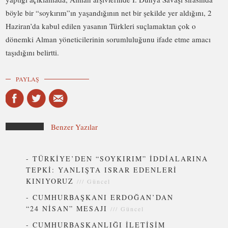
böyle bir “soykırım”ın yaşandığının net bir şekilde yer aldığını, 2
Haziran’da kabul edilen yasanın Türkleri suçlamaktan çok o
dönemki Alman yöneticilerinin sorumluluğunu ifade etme amacı
taşıdığını belirtti.
PAYLAŞ
Benzer Yazılar
-
TÜRKİYE’DEN “SOYKIRIM” İDDİALARINA
TEPKİ: YANLIŞTA ISRAR EDENLERİ
KINIYORUZ
///
Güncel
-
CUMHURBAŞKANI ERDOĞAN’DAN
“24 NİSAN” MESAJI
///
Güncel
-
CUMHURBAŞKANLIĞI İLETİŞİM