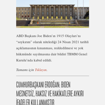
ABD Başkanı Joe Biden’ın 1915 Olayları’nı
“soykırım” olarak nitelediği 24 Nisan 2021 tarihli
açıklamasının kınanması, reddedilmesi ve yok
hükmünde sayılmasına dair bildiri TBMM Genel
Kurulu’nda kabul edildi.
Tamamı için
Tıklayın
.
CUMHURBAŞKANI ERDOĞAN: BIDEN
MESNETSİZ, HAKSIZ VE HAKİKATLERE AYKIRI
İFADELER KULLANMIŞTIR