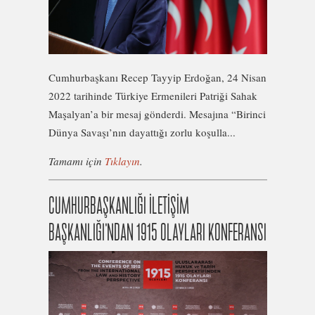
Cumhurbaşkanı Recep Tayyip Erdoğan, 24 Nisan
2022 tarihinde Türkiye Ermenileri Patriği Sahak
Maşalyan’a bir mesaj gönderdi. Mesajına “Birinci
Dünya Savaşı’nın dayattığı zorlu koşulla...
Tamamı için
Tıklayın
.
CUMHURBAŞKANLIĞI İLETİŞİM
BAŞKANLIĞI’NDAN 1915 OLAYLARI KONFERANSI