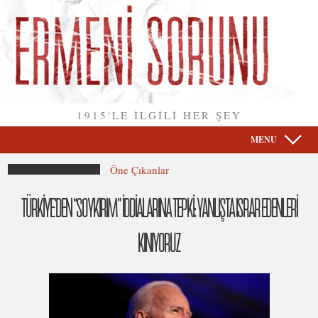
1915'LE İLGİLİ HER ŞEY
MENU
Öne Çıkanlar
TÜRKİYE’DEN “SOYKIRIM” İDDİALARINA TEPKİ: YANLIŞTA ISRAR EDENLERİ
KINIYORUZ