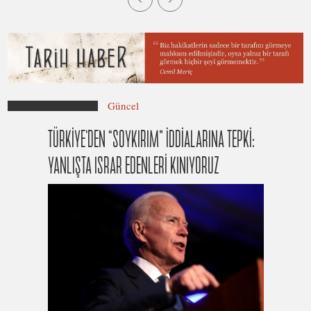
Güncel
TÜRKİYE’DEN “SOYKIRIM” İDDİALARINA TEPKİ:
YANLIŞTA ISRAR EDENLERİ KINIYORUZ