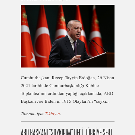
Cumhurbaşkanı Recep Tayyip Erdoğan, 26 Nisan
2021 tarihinde Cumhurbaşkanlığı Kabine
Toplantısı’nın ardından yaptığı açıklamada, ABD
Başkanı Joe Biden’ın 1915 Olayları’nı “soykı...
Tamamı için
Tıklayın
.
ABD BAŞKANI “SOYKIRIM” DEDİ, TÜRKİYE SERT