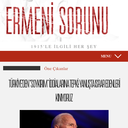
1915'LE İLGİLİ HER ŞEY
MENU
Öne Çıkanlar
TÜRKİYE’DEN “SOYKIRIM” İDDİALARINA TEPKİ: YANLIŞTA ISRAR EDENLERİ
KINIYORUZ