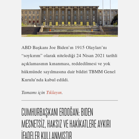
ABD Başkanı Joe Biden’ın 1915 Olayları’nı
“soykırım” olarak nitelediği 24 Nisan 2021 tarihli
açıklamasının kınanması, reddedilmesi ve yok
hükmünde sayılmasına dair bildiri TBMM Genel
Kurulu’nda kabul edildi.
Tamamı için
Tıklayın
.
CUMHURBAŞKANI ERDOĞAN: BIDEN
MESNETSİZ, HAKSIZ VE HAKİKATLERE AYKIRI
İFADELER KULLANMIŞTIR