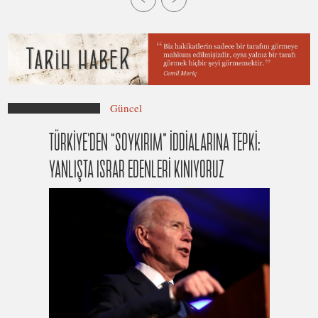
Güncel
TÜRKİYE’DEN “SOYKIRIM” İDDİALARINA TEPKİ:
YANLIŞTA ISRAR EDENLERİ KINIYORUZ