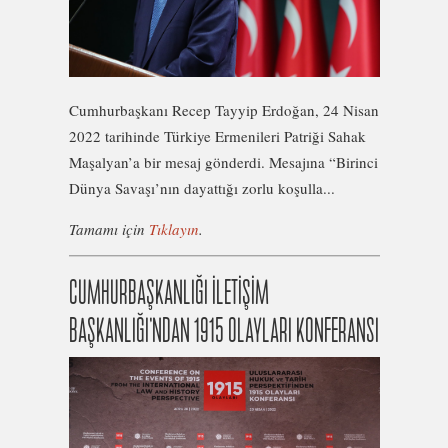
Cumhurbaşkanı Recep Tayyip Erdoğan, 24 Nisan
2022 tarihinde Türkiye Ermenileri Patriği Sahak
Maşalyan’a bir mesaj gönderdi. Mesajına “Birinci
Dünya Savaşı’nın dayattığı zorlu koşulla...
Tamamı için
Tıklayın
.
CUMHURBAŞKANLIĞI İLETİŞİM
BAŞKANLIĞI’NDAN 1915 OLAYLARI KONFERANSI