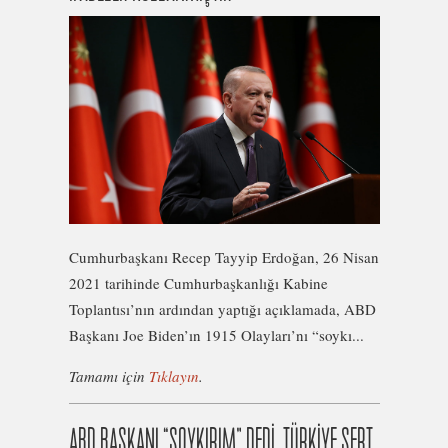
Cumhurbaşkanı Recep Tayyip Erdoğan, 26 Nisan
2021 tarihinde Cumhurbaşkanlığı Kabine
Toplantısı’nın ardından yaptığı açıklamada, ABD
Başkanı Joe Biden’ın 1915 Olayları’nı “soykı...
Tamamı için
Tıklayın
.
ABD BAŞKANI “SOYKIRIM” DEDİ, TÜRKİYE SERT