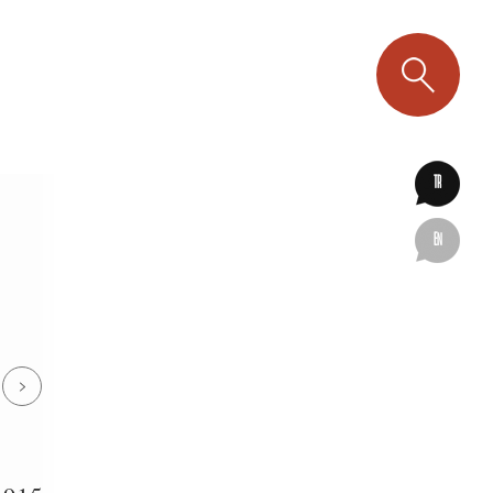
TR
EN