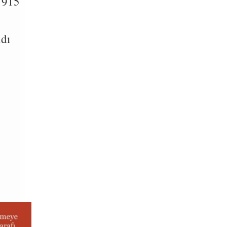
1915
ndı