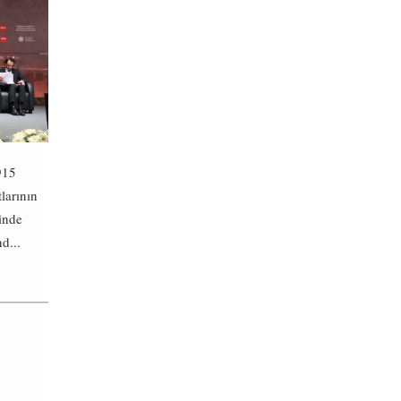
915
tlarının
inde
d...