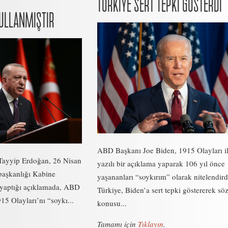
TÜRKİYE SERT TEPKİ GÖSTERDİ
KULLANMIŞTIR
ABD Başkanı Joe Biden, 1915 Olayları ile
ayyip Erdoğan, 26 Nisan
yazılı bir açıklama yaparak 106 yıl önce
aşkanlığı Kabine
yaşananları “soykırım” olarak nitelendird
n yaptığı açıklamada, ABD
Türkiye, Biden’a sert tepki göstererek sö
15 Olayları’nı “soykı...
konusu...
Tamamı için
Tıklayın
.