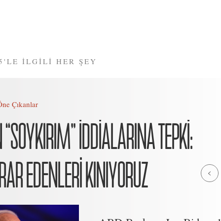
5'LE İLGİLİ HER ŞEY
Öne Çıkanlar
 “SOYKIRIM” İDDİALARINA TEPKİ:
RAR EDENLERİ KINIYORUZ