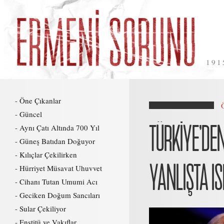
191
Öne Çıkanlar
Güncel
TÜRKİYE’DEN
Aynı Çatı Altında 700 Yıl
Güneş Batıdan Doğuyor
Kılıçlar Çekilirken
YANLIŞTA IS
Hürriyet Müsavat Uhuvvet
Cihanı Tutan Umumi Acı
Geciken Doğum Sancıları
Sular Çekiliyor
Enstitü ve Vakıflar