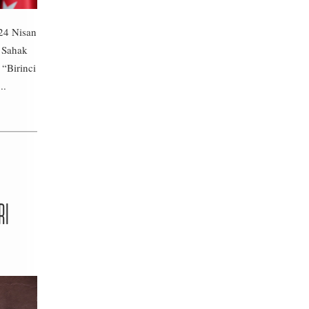
24 Nisan
i Sahak
 “Birinci
..
RI