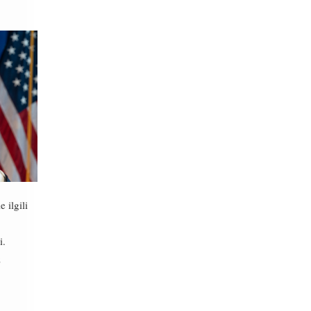
 ilgili
i.
z