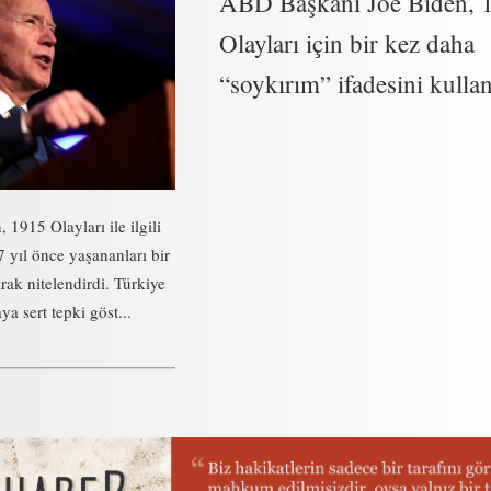
ABD Başkanı Joe Biden, 
Olayları için bir kez daha
“soykırım” ifadesini kulla
1915 Olayları ile ilgili
 yıl önce yaşananları bir
rak nitelendirdi. Türkiye
a sert tepki göst...