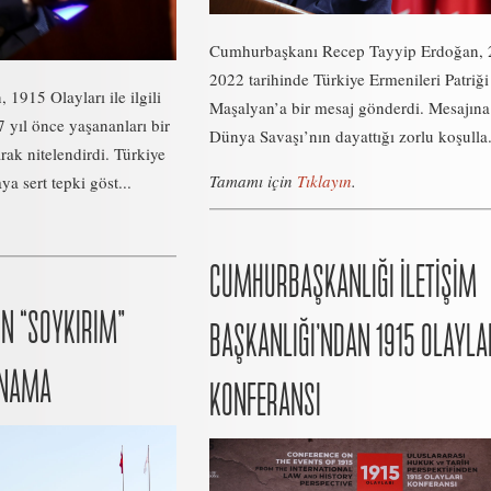
Cumhurbaşkanı Recep Tayyip Erdoğan, 
2022 tarihinde Türkiye Ermenileri Patriğ
1915 Olayları ile ilgili
Maşalyan’a bir mesaj gönderdi. Mesajına
 yıl önce yaşananları bir
Dünya Savaşı’nın dayattığı zorlu koşulla.
rak nitelendirdi. Türkiye
Tamamı için
Tıklayın
.
a sert tepki göst...
CUMHURBAŞKANLIĞI İLETİŞİM
IN “SOYKIRIM”
BAŞKANLIĞI’NDAN 1915 OLAYLA
INAMA
KONFERANSI