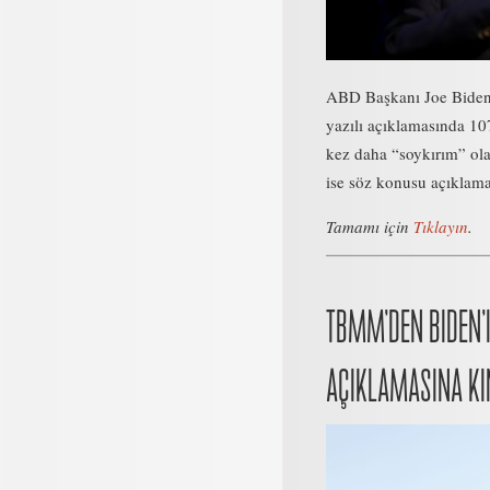
ABD Başkanı Joe Biden, 
yazılı açıklamasında 107
kez daha “soykırım” ola
ise söz konusu açıklamay
Tamamı için
Tıklayın
.
TBMM’DEN BIDEN’
AÇIKLAMASINA K