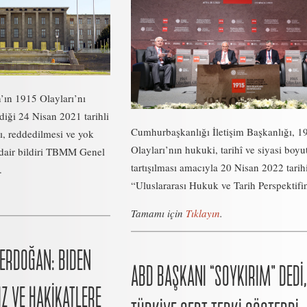
ın 1915 Olayları’nı
diği 24 Nisan 2021 tarihli
Cumhurbaşkanlığı İletişim Başkanlığı, 1
ı, reddedilmesi ve yok
Olayları’nın hukuki, tarihî ve siyasi boyu
dair bildiri TBMM Genel
tartışılması amacıyla 20 Nisan 2022 tarih
.
“Uluslararası Hukuk ve Tarih Perspektifin
Tamamı için
Tıklayın
.
ERDOĞAN: BIDEN
ABD BAŞKANI “SOYKIRIM” DEDİ,
Z VE HAKİKATLERE