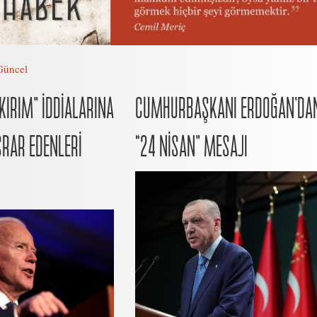
Güncel
KIRIM” İDDİALARINA
CUMHURBAŞKANI ERDOĞAN’DA
ISRAR EDENLERİ
“24 NİSAN” MESAJI