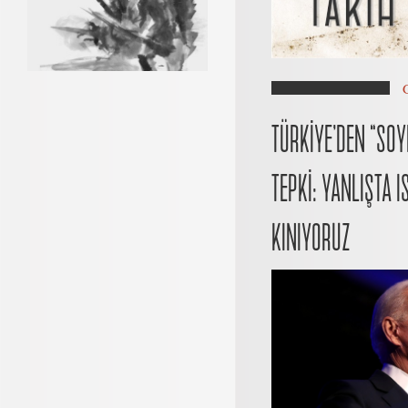
TÜRKİYE’DEN “SOY
TEPKİ: YANLIŞTA 
KINIYORUZ