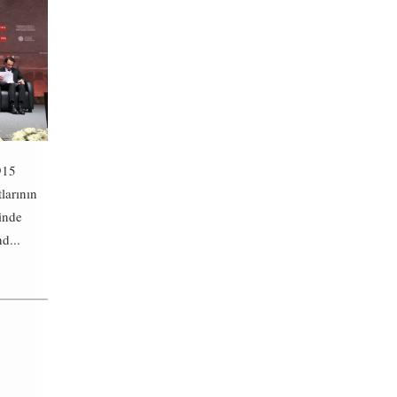
915
tlarının
inde
d...