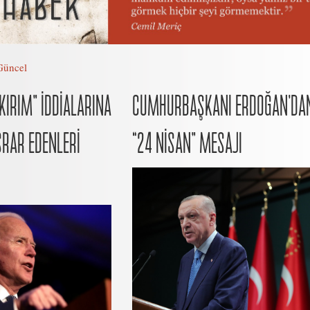
Güncel
KIRIM” İDDİALARINA
CUMHURBAŞKANI ERDOĞAN’DA
ISRAR EDENLERİ
“24 NİSAN” MESAJI