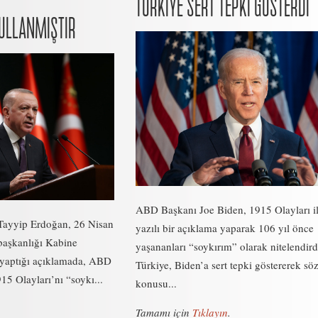
TÜRKİYE SERT TEPKİ GÖSTERDİ
KULLANMIŞTIR
ABD Başkanı Joe Biden, 1915 Olayları ile
ayyip Erdoğan, 26 Nisan
yazılı bir açıklama yaparak 106 yıl önce
aşkanlığı Kabine
yaşananları “soykırım” olarak nitelendird
n yaptığı açıklamada, ABD
Türkiye, Biden’a sert tepki göstererek sö
15 Olayları’nı “soykı...
konusu...
Tamamı için
Tıklayın
.