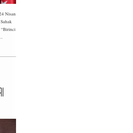
24 Nisan
i Sahak
 “Birinci
..
RI