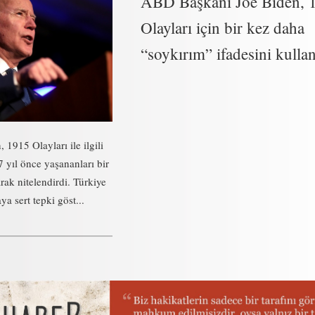
ABD Başkanı Joe Biden, 
Olayları için bir kez daha
“soykırım” ifadesini kulla
1915 Olayları ile ilgili
 yıl önce yaşananları bir
rak nitelendirdi. Türkiye
a sert tepki göst...