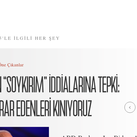
5'LE İLGİLİ HER ŞEY
Öne Çıkanlar
 “SOYKIRIM” İDDİALARINA TEPKİ:
RAR EDENLERİ KINIYORUZ