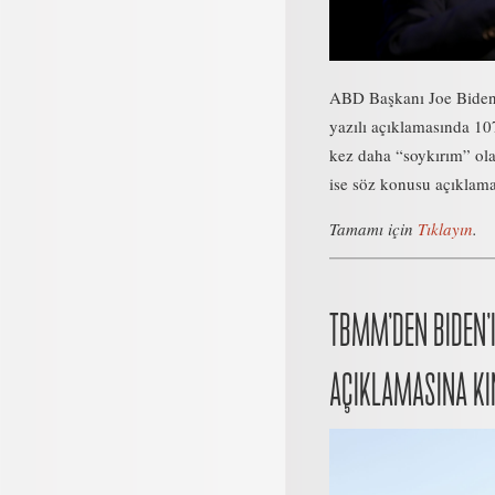
ABD Başkanı Joe Biden, 
yazılı açıklamasında 107
kez daha “soykırım” ola
ise söz konusu açıklamay
Tamamı için
Tıklayın
.
TBMM’DEN BIDEN’
AÇIKLAMASINA K