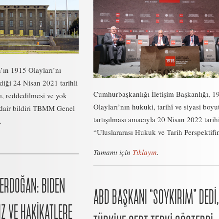
ın 1915 Olayları’nı
diği 24 Nisan 2021 tarihli
Cumhurbaşkanlığı İletişim Başkanlığı, 1
ı, reddedilmesi ve yok
Olayları’nın hukuki, tarihî ve siyasi boyu
dair bildiri TBMM Genel
tartışılması amacıyla 20 Nisan 2022 tarih
.
“Uluslararası Hukuk ve Tarih Perspektifin
Tamamı için
Tıklayın
.
ERDOĞAN: BIDEN
ABD BAŞKANI “SOYKIRIM” DEDİ,
Z VE HAKİKATLERE