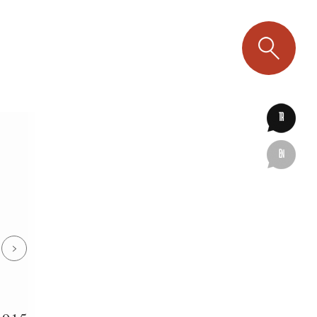
TR
EN