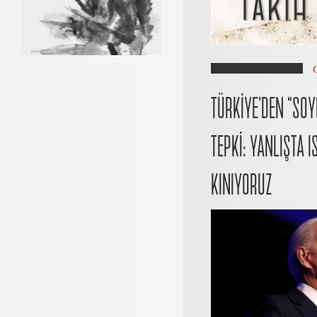
TÜRKİYE’DEN “SOY
TEPKİ: YANLIŞTA 
KINIYORUZ