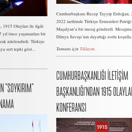
Cumhurbaşkanı Recep Tayyip Erdoğan, 
2022 tarihinde Türkiye Ermenileri Patriğ
1915 Olayları ile ilgili
Maşalyan’a bir mesaj gönderdi. Mesajına
 yıl önce yaşananları bir
Dünya Savaşı’nın dayattığı zorlu koşulla.
rak nitelendirdi. Türkiye
Tamamı için
Tıklayın
.
a sert tepki göst...
CUMHURBAŞKANLIĞI İLETİŞİM
IN “SOYKIRIM”
BAŞKANLIĞI’NDAN 1915 OLAYLA
INAMA
KONFERANSI