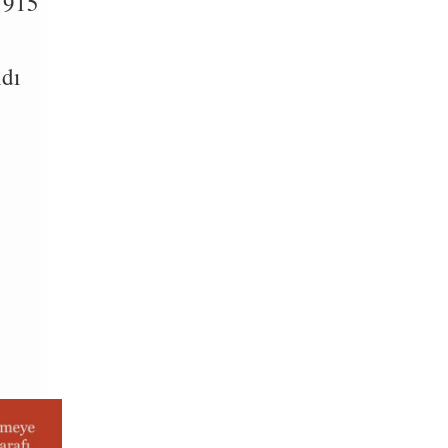
1915
ndı