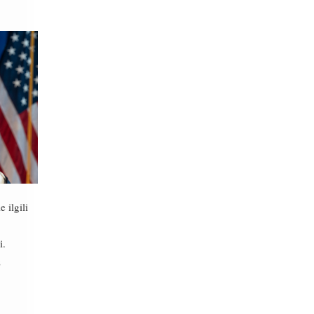
 ilgili
i.
z