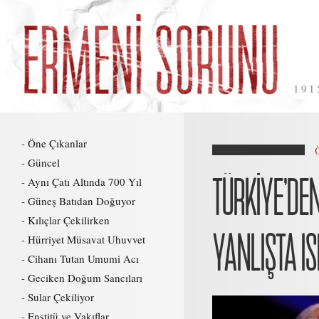
191
Öne Çıkanlar
Güncel
TÜRKİYE’DEN
Aynı Çatı Altında 700 Yıl
Güneş Batıdan Doğuyor
Kılıçlar Çekilirken
YANLIŞTA IS
Hürriyet Müsavat Uhuvvet
Cihanı Tutan Umumi Acı
Geciken Doğum Sancıları
Sular Çekiliyor
Enstitü ve Vakıflar