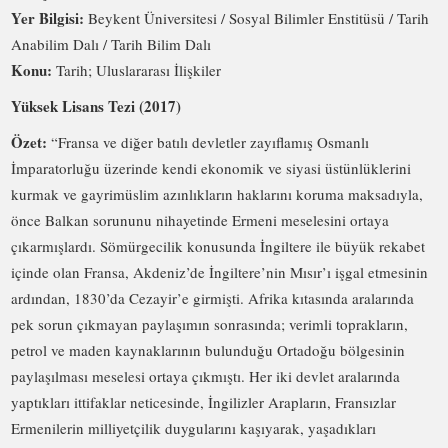
Yer Bilgisi:
Beykent Üniversitesi / Sosyal Bilimler Enstitüsü / Tarih
Anabilim Dalı / Tarih Bilim Dalı
Konu:
Tarih; Uluslararası İlişkiler
Yüksek Lisans Tezi (2017)
Özet:
“Fransa ve diğer batılı devletler zayıflamış Osmanlı
İmparatorluğu üzerinde kendi ekonomik ve siyasi üstünlüklerini
kurmak ve gayrimüslim azınlıkların haklarını koruma maksadıyla,
önce Balkan sorununu nihayetinde Ermeni meselesini ortaya
çıkarmışlardı. Sömürgecilik konusunda İngiltere ile büyük rekabet
içinde olan Fransa, Akdeniz’de İngiltere’nin Mısır’ı işgal etmesinin
ardından, 1830’da Cezayir’e girmişti. Afrika kıtasında aralarında
pek sorun çıkmayan paylaşımın sonrasında; verimli toprakların,
petrol ve maden kaynaklarının bulunduğu Ortadoğu bölgesinin
paylaşılması meselesi ortaya çıkmıştı. Her iki devlet aralarında
yaptıkları ittifaklar neticesinde, İngilizler Arapların, Fransızlar
Ermenilerin milliyetçilik duygularını kaşıyarak, yaşadıkları