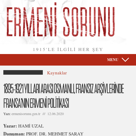
1915'LE İLGİLİ HER ŞEY
MENU
Kaynaklar
1895-1921 YILLARI ARASI OSMANLI, FRANSIZ ARŞİVLERİNDE
FRANSA’NIN ERMENİ POLİTİKASI
Yazı:
ermenisorunu.gen.tr /// 12.06.2020
Yazar:
HAMİ UZAL
Danışman:
PROF. DR. MEHMET SARAY