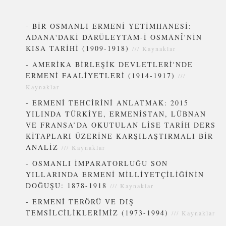
-
BİR OSMANLI ERMENİ YETİMHANESİ:
ADANA'DAKİ DÂRÜLEYTÂM-İ OSMÂNÎ'NİN
KISA TARİHİ (1909-1918)
///
Kaynaklar
-
AMERİKA BİRLEŞİK DEVLETLERİ'NDE
ERMENİ FAALİYETLERİ (1914-1917)
///
Kaynaklar
-
ERMENİ TEHCİRİNİ ANLATMAK: 2015
YILINDA TÜRKİYE, ERMENİSTAN, LÜBNAN
VE FRANSA’DA OKUTULAN LİSE TARİH DERS
KİTAPLARI ÜZERİNE KARŞILAŞTIRMALI BİR
ANALİZ
///
Kaynaklar
-
OSMANLI İMPARATORLUĞU SON
YILLARINDA ERMENİ MİLLİYETÇİLİĞİNİN
DOĞUŞU: 1878-1918
///
Kaynaklar
-
ERMENİ TERÖRÜ VE DIŞ
TEMSİLCİLİKLERİMİZ (1973-1994)
///
Kaynaklar