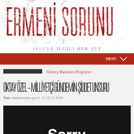
1915'LE İLGİLİ HER ŞEY
MENU
Güneş Batıdan Doğuyor
OKTAY ÖZEL – MİLLİYETÇİ GÜNDEMİN ŞİDDET UNSURU
Yazı:
ermenisorunu.gen.tr /// 02.12.2019