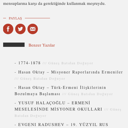
mensuplarına karşı da gerektiğinde kullanmak meşruydu.
PAYLAŞ
Benzer Yazılar
-
1774-1878
///
Güneş Batıdan Doğuyor
-
Hasan Oktay – Misyoner Raporlarında Ermeniler
///
Güneş Batıdan Doğuyor
-
Hasan Oktay – Türk-Ermeni İlişkilerinin
Bozulmaya Başlaması
///
Güneş Batıdan Doğuyor
-
YUSUF HALAÇOĞLU – ERMENİ
MESELESİNDE MİSYONER OKULLARI
///
Güneş
Batıdan Doğuyor
-
EVGENI RADUSHEV – 19. YÜZYIL RUS