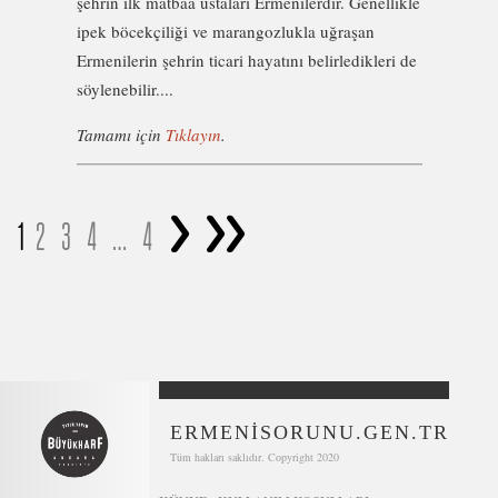
şehrin ilk matbaa ustaları Ermenilerdir. Genellikle
ipek böcekçiliği ve marangozlukla uğraşan
Ermenilerin şehrin ticari hayatını belirledikleri de
söylenebilir....
Tamamı için
Tıklayın
.
>
>>
1
2
3
4
…
4
ERMENİSORUNU.GEN.TR
Tüm hakları saklıdır. Copyright 2020