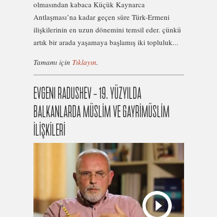
olmasından kabaca Küçük Kaynarca
Antlaşması’na kadar geçen süre Türk-Ermeni
ilişkilerinin en uzun dönemini temsil eder. çünkü
artık bir arada yaşamaya başlamış iki topluluk...
Tamamı için
Tıklayın
.
EVGENI RADUSHEV – 19. YÜZYILDA
BALKANLARDA MÜSLİM VE GAYRİMÜSLİM
İLİŞKİLERİ