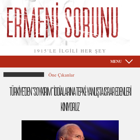
1915'LE İLGİLİ HER ŞEY
MENU
Öne Çıkanlar
TÜRKİYE’DEN “SOYKIRIM” İDDİALARINA TEPKİ: YANLIŞTA ISRAR EDENLERİ
KINIYORUZ