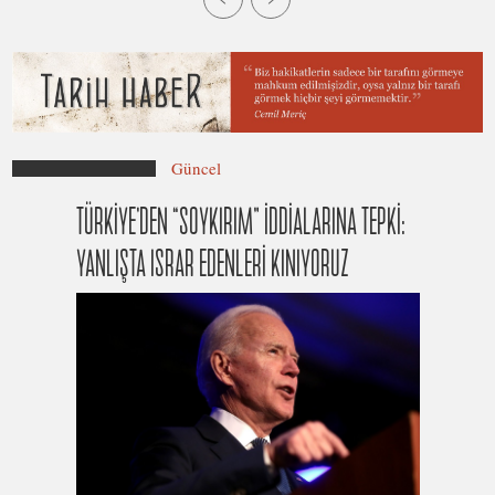
Güncel
TÜRKİYE’DEN “SOYKIRIM” İDDİALARINA TEPKİ:
YANLIŞTA ISRAR EDENLERİ KINIYORUZ