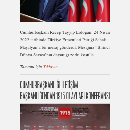
Cumhurbaşkanı Recep Tayyip Erdoğan, 24 Nisan
2022 tarihinde Türkiye Ermenileri Patriği Sahak
Maşalyan’a bir mesaj gönderdi. Mesajına “Birinci
Dünya Savaşı’nın dayattığı zorlu koşulla...
Tamamı için
Tıklayın
.
CUMHURBAŞKANLIĞI İLETİŞİM
BAŞKANLIĞI’NDAN 1915 OLAYLARI KONFERANSI