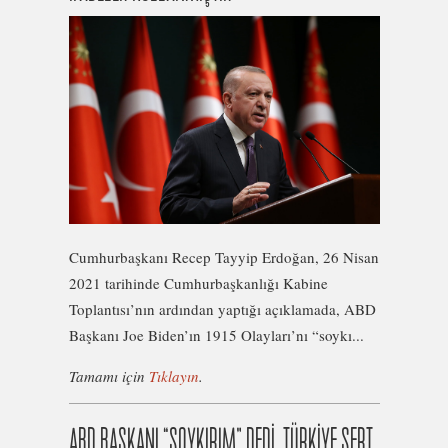
Cumhurbaşkanı Recep Tayyip Erdoğan, 26 Nisan
2021 tarihinde Cumhurbaşkanlığı Kabine
Toplantısı’nın ardından yaptığı açıklamada, ABD
Başkanı Joe Biden’ın 1915 Olayları’nı “soykı...
Tamamı için
Tıklayın
.
ABD BAŞKANI “SOYKIRIM” DEDİ, TÜRKİYE SERT