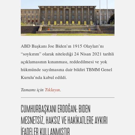
ABD Başkanı Joe Biden’ın 1915 Olayları’nı
“soykırım” olarak nitelediği 24 Nisan 2021 tarihli
açıklamasının kınanması, reddedilmesi ve yok
hükmünde sayılmasına dair bildiri TBMM Genel
Kurulu’nda kabul edildi.
Tamamı için
Tıklayın
.
CUMHURBAŞKANI ERDOĞAN: BIDEN
MESNETSİZ, HAKSIZ VE HAKİKATLERE AYKIRI
İFADELER KULLANMIŞTIR