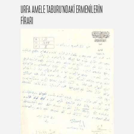
URFA AMELE TABURU’NDAKİ ERMENİLERİN
FİRARI