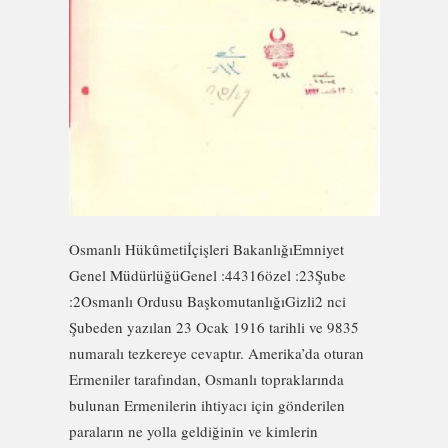
Osmanlı Hükûmetiİçişleri BakanlığıEmniyet
Genel MüdürlüğüGenel :44316özel :23Şube
:2Osmanlı Ordusu BaşkomutanlığıGizli2 nci
Şubeden yazılan 23 Ocak 1916 tarihli ve 9835
numaralı tezkereye cevaptır. Amerika’da oturan
Ermeniler tarafından, Osmanlı topraklarında
bulunan Ermenilerin ihtiyacı için gönderilen
paraların ne yolla geldiğinin ve kimlerin