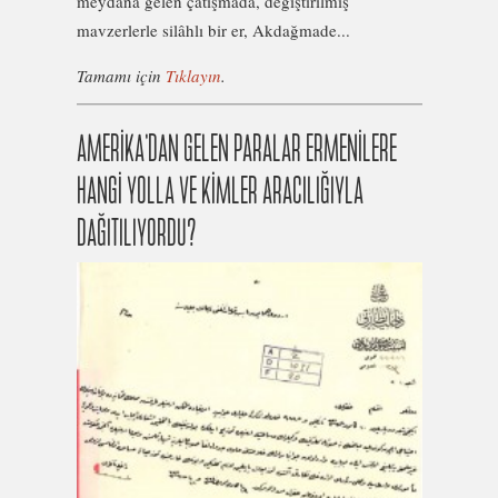
meydana gelen çatışmada, değiştirilmiş
mavzerlerle silâhlı bir er, Akdağmade...
Tamamı için
Tıklayın
.
AMERİKA’DAN GELEN PARALAR ERMENİLERE
HANGİ YOLLA VE KİMLER ARACILIĞIYLA
DAĞITILIYORDU?