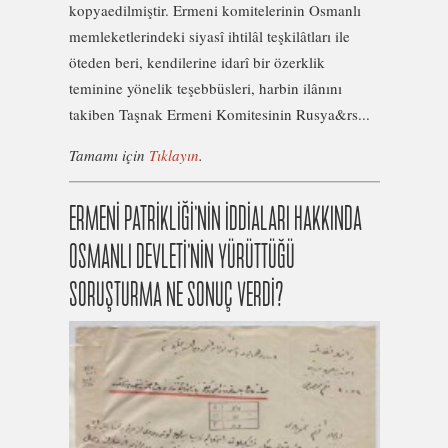
kopyaedilmiştir. Ermeni komitelerinin Osmanlı
memleketlerindeki siyasî ihtilâl teşkilâtları ile
öteden beri, kendilerine idarî bir özerklik
teminine yönelik teşebbüsleri, harbin ilânını
takiben Taşnak Ermeni Komitesinin Rusya&rs...
Tamamı için
Tıklayın
.
ERMENİ PATRİKLİĞİ’NİN İDDİALARI HAKKINDA
OSMANLI DEVLETİ’NİN YÜRÜTTÜĞÜ
SORUŞTURMA NE SONUÇ VERDİ?