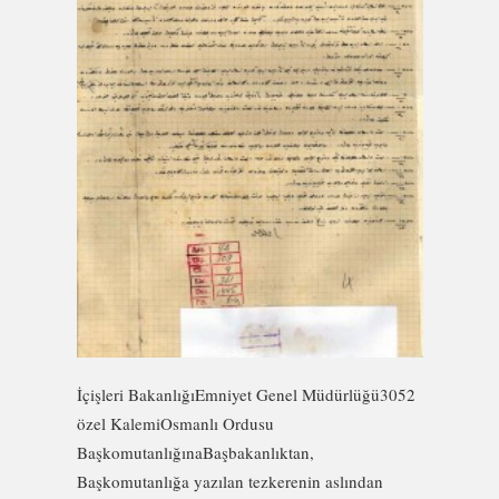
İçişleri BakanlığıEmniyet Genel Müdürlüğü3052
özel KalemiOsmanlı Ordusu
BaşkomutanlığınaBaşbakanlıktan,
Başkomutanlığa yazılan tezkerenin aslından