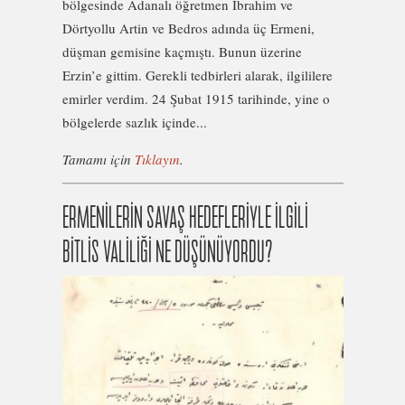
bölgesinde Adanalı öğretmen İbrahim ve
Dörtyollu Artin ve Bedros adında üç Ermeni,
düşman gemisine kaçmıştı. Bunun üzerine
Erzin’e gittim. Gerekli tedbirleri alarak, ilgililere
emirler verdim. 24 Şubat 1915 tarihinde, yine o
bölgelerde sazlık içinde...
Tamamı için
Tıklayın
.
ERMENİLERİN SAVAŞ HEDEFLERİYLE İLGİLİ
BİTLİS VALİLİĞİ NE DÜŞÜNÜYORDU?