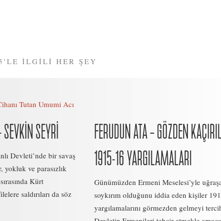
5'LE İLGİLİ HER ŞEY
Cihanı Tutan Umumi Acı
 SEVKIN SEYRI
FERUDUN ATA – GÖZDEN KAÇIRI
1915-16 YARGILAMALARI
lı Devleti’nde bir savaş
r, yokluk ve parasızlık
 sırasında Kürt
Günümüzden Ermeni Meselesi’yle uğraş
lelere saldırıları da söz
soykırım olduğunu iddia eden kişiler 19
yargılamalarını görmezden gelmeyi tercih
Devletin Ermenileri tehcir etmekle amacı