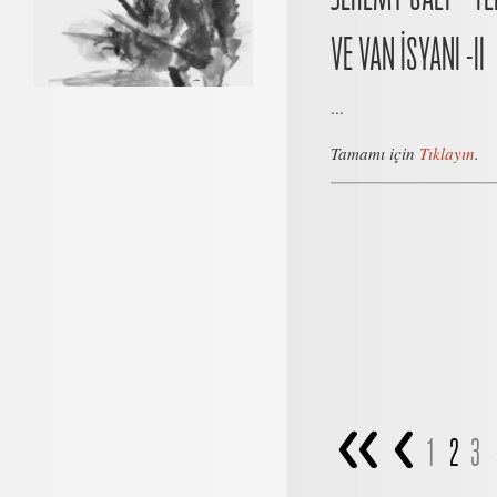
VE VAN İSYANI -II
...
Tamamı için
Tıklayın
.
<<
<
1
2
3