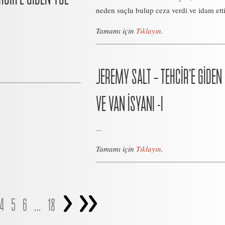
neden suçlu bulup ceza verdi ve idam etti
Tamamı için
Tıklayın
.
JEREMY SALT – TEHCİR’E GİDEN
VE VAN İSYANI -I
...
Tamamı için
Tıklayın
.
>
>>
4
5
6
…
18