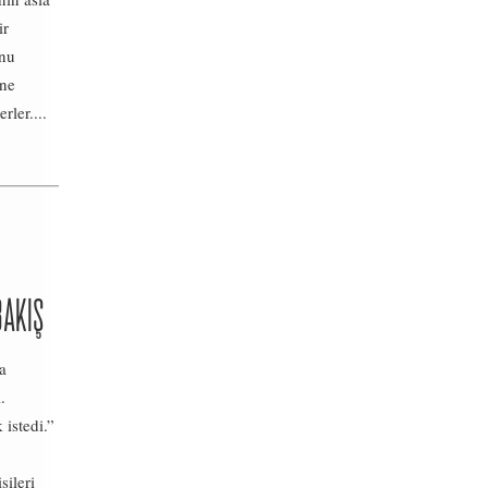
ir
unu
ine
rler....
BAKIŞ
a
.
istedi.”
şileri