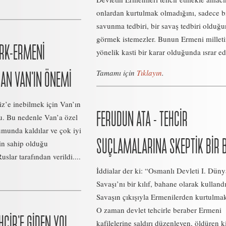
onlardan kurtulmak olmadığını, sadece b
savunma tedbiri, bir savaş tedbiri olduğ
görmek istemezler. Bunun Ermeni millet
ÜRK-ERMENİ
yönelik kasti bir karar olduğunda ısrar ede
Tamamı için
Tıklayın
.
NDAN VAN’IN ÖNEMİ
z’e inebilmek için Van’ın
FERUDUN ATA - TEHCİR
u. Bu nedenle Van’a özel
munda kaldılar ve çok iyi
SUÇLAMALARINA SKEPTİK BİR 
rin sahip olduğu
slar tarafından verildi....
İddialar der ki: “Osmanlı Devleti I. Düny
Savaşı’nı bir kılıf, bahane olarak kullandı
Savaşın çıkışıyla Ermenilerden kurtulmak 
O zaman devlet tehcirle beraber Ermeni
HCİR’E GİDEN YOL
kafilelerine saldırı düzenleyen, öldüren ki