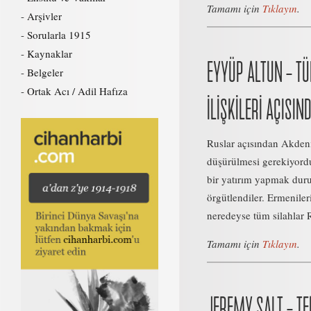
Tamamı için
Tıklayın
.
Arşivler
Sorularla 1915
Kaynaklar
EYYÜP ALTUN – T
Belgeler
Ortak Acı / Adil Hafıza
İLİŞKİLERİ AÇISI
Ruslar açısından Akdeni
düşürülmesi gerekiyord
bir yatırım yapmak duru
örgütlendiler. Ermenile
neredeyse tüm silahlar Ru
Tamamı için
Tıklayın
.
JEREMY SALT – TE