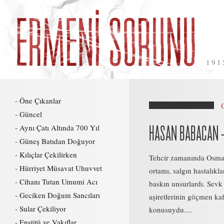
191
Öne Çıkanlar
Güncel
Aynı Çatı Altında 700 Yıl
HASAN BABACAN –
Güneş Batıdan Doğuyor
Kılıçlar Çekilirken
Tehcir zamanında Osman
Hürriyet Müsavat Uhuvvet
ortamı, salgın hastalıkla
Cihanı Tutan Umumi Acı
baskın unsurlardı. Sevk
Geciken Doğum Sancıları
aşiretlerinin göçmen kafi
Sular Çekiliyor
konusuydu....
Enstitü ve Vakıflar