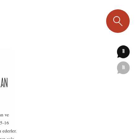
TR
EN
LAN
an ve
15-16
 ederler.
nın asla