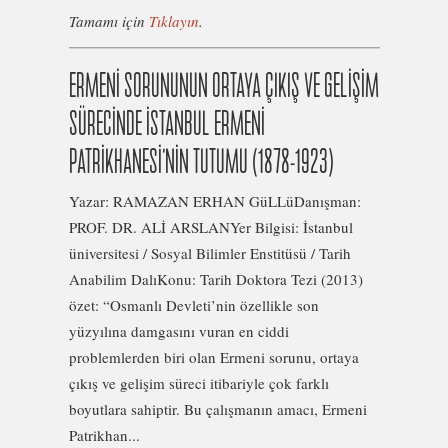
Tamamı için
Tıklayın
.
ERMENİ SORUNUNUN ORTAYA ÇIKIŞ VE GELİŞİM
SÜRECİNDE İSTANBUL ERMENİ
PATRİKHANESİ’NİN TUTUMU (1878-1923)
Yazar: RAMAZAN ERHAN GüLLüDanışman:
PROF. DR. ALİ ARSLANYer Bilgisi: İstanbul
üniversitesi / Sosyal Bilimler Enstitüsü / Tarih
Anabilim DalıKonu: Tarih Doktora Tezi (2013)
özet: “Osmanlı Devleti’nin özellikle son
yüzyılına damgasını vuran en ciddi
problemlerden biri olan Ermeni sorunu, ortaya
çıkış ve gelişim süreci itibariyle çok farklı
boyutlara sahiptir. Bu çalışmanın amacı, Ermeni
Patrikhan...