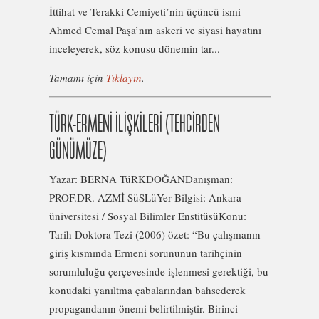
İttihat ve Terakki Cemiyeti’nin üçüncü ismi
Ahmed Cemal Paşa’nın askeri ve siyasi hayatını
inceleyerek, söz konusu dönemin tar...
Tamamı için
Tıklayın
.
TÜRK-ERMENİ İLİŞKİLERİ (TEHCİRDEN
GÜNÜMÜZE)
Yazar: BERNA TüRKDOĞANDanışman:
PROF.DR. AZMİ SüSLüYer Bilgisi: Ankara
üniversitesi / Sosyal Bilimler EnstitüsüKonu:
Tarih Doktora Tezi (2006) özet: “Bu çalışmanın
giriş kısmında Ermeni sorununun tarihçinin
sorumluluğu çerçevesinde işlenmesi gerektiği, bu
konudaki yanıltma çabalarından bahsederek
propagandanın önemi belirtilmiştir. Birinci