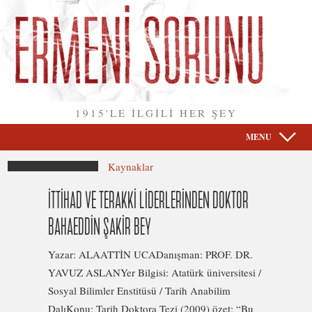
1915'LE İLGİLİ HER ŞEY
MENU
Kaynaklar
İTTİHAD VE TERAKKİ LİDERLERİNDEN DOKTOR
BAHAEDDİN ŞAKİR BEY
Yazar: ALAATTİN UCADanışman: PROF. DR.
YAVUZ ASLANYer Bilgisi: Atatürk üniversitesi /
Sosyal Bilimler Enstitüsü / Tarih Anabilim
DalıKonu: Tarih Doktora Tezi (2009) özet: “Bu