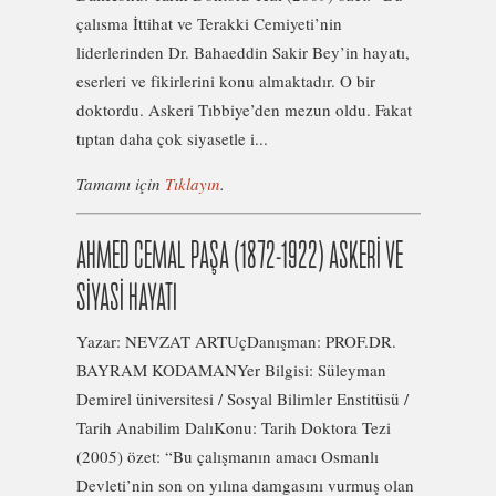
çalısma İttihat ve Terakki Cemiyeti’nin
liderlerinden Dr. Bahaeddin Sakir Bey’in hayatı,
eserleri ve fikirlerini konu almaktadır. O bir
doktordu. Askeri Tıbbiye’den mezun oldu. Fakat
tıptan daha çok siyasetle i...
Tamamı için
Tıklayın
.
AHMED CEMAL PAŞA (1872-1922) ASKERİ VE
SİYASİ HAYATI
Yazar: NEVZAT ARTUçDanışman: PROF.DR.
BAYRAM KODAMANYer Bilgisi: Süleyman
Demirel üniversitesi / Sosyal Bilimler Enstitüsü /
Tarih Anabilim DalıKonu: Tarih Doktora Tezi
(2005) özet: “Bu çalışmanın amacı Osmanlı
Devleti’nin son on yılına damgasını vurmuş olan