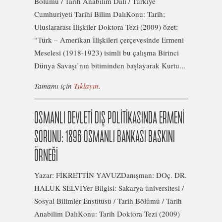
Bölümü / Tarih Anabilim Dalı / Türkiye
Cumhuriyeti Tarihi Bilim DalıKonu: Tarih;
Uluslararası İlişkiler Doktora Tezi (2009) özet:
“Türk – Amerikan İlişkileri çerçevesinde Ermeni
Meselesi (1918-1923) isimli bu çalışma Birinci
Dünya Savaşı’nın bitiminden başlayarak Kurtu...
Tamamı için
Tıklayın
.
OSMANLI DEVLETİ DIŞ POLİTİKASINDA ERMENİ
SORUNU: 1896 OSMANLI BANKASI BASKINI
ÖRNEĞİ
Yazar: FİKRETTİN YAVUZDanışman: DOç. DR.
HALUK SELVİYer Bilgisi: Sakarya üniversitesi /
Sosyal Bilimler Enstitüsü / Tarih Bölümü / Tarih
Anabilim DalıKonu: Tarih Doktora Tezi (2009)