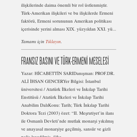
ilişkilerinde daima önemli bir rol üstlenmiştir.
Türk-Amerikan ilişkileri ve bu ilişkilerde Ermeni
faktörü, Ermeni sorununun Amerikan politikası
içerisinde yerini alması XIX. yüzyıldan XXI. yü...
Tamamı için
Tıklayın
.
FRANSIZ BASINI VE TÜRK-ERMENİ MESELESİ
Yazar: HİCABETTİN SARIDanışman: PROF.DR.
ALİ İHSAN GENCERYer Bilgisi: İstanbul
üniversitesi / Atatürk İlkeleri ve İnkılap Tarihi
Enstitüsü / Atatürk İlkeleri ve İnkılap Tarihi
Anabilim DalıKonu: Tarih; Türk İnkılap Tarihi
Doktora Tezi (2003) özet: “II. Meşrutiyet’in ilanı
ile Osmanlı Devleti’nde mutlak monarşi yıkılmış
ve anayasal monarşiye geçilmiş, sansür ve gizli
polis lavedilmiş, il&a...