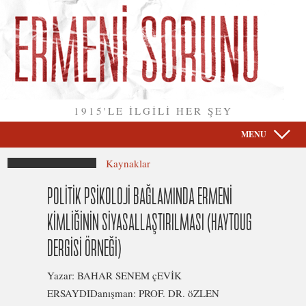
1915'LE İLGİLİ HER ŞEY
MENU
Kaynaklar
POLİTİK PSİKOLOJİ BAĞLAMINDA ERMENİ
KİMLİĞİNİN SİYASALLAŞTIRILMASI (HAYTOUG
DERGİSİ ÖRNEĞİ)
Yazar: BAHAR SENEM çEVİK
ERSAYDIDanışman: PROF. DR. öZLEN