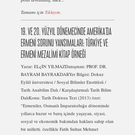
Tamamı için
Tıklayın
.
19. VE 20. YÜZYIL DÖNEMECİNDE AMERİKA’DA
ERMENİ SORUNU YANSIMALARI: TÜRKİYE VE
ERMENİ MEZALİMİ KİTAP ÖRNEĞİ
Yazar: ELçİN YILMAZDanışman: PROF. DR.
BAYRAM BAYRAKDARYer Bilgisi: Dokuz
Eylül üniversitesi / Sosyal Bilimler Enstitüsü /
Tarih Anabilim Dalı / Karşılaştırmalı Tarih Bilim
DalıKonu: Tarih Doktora Tezi (2013) özet:
“Ermeniler, Osmanlı İmparatorluğu döneminde
yıllarca huzur ve barış içinde yaşayan, siyasi,
sosyal ve ekonomik bakımdan haklara sahip olan
bir milletti. özellikle Fatih Sultan Mehmet