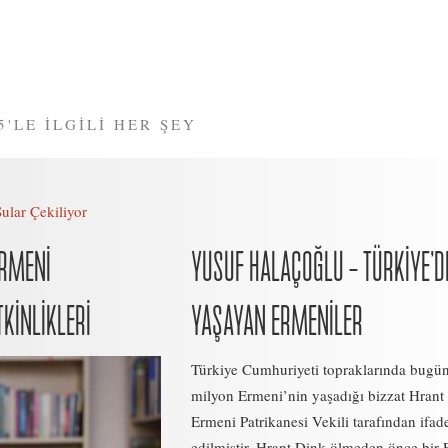
5'LE İLGİLİ HER ŞEY
Sular Çekiliyor
ERMENİ
YUSUF HALAÇOĞLU – TÜRKİYE’D
TKİNLİKLERİ
YAŞAYAN ERMENİLER
Türkiye Cumhuriyeti topraklarında bugü
milyon Ermeni’nin yaşadığı bizzat Hrant
Ermeni Patrikanesi Vekili tarafından ifad
edilmiştir. Hrant Dink ölmeden önce bir 