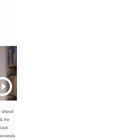
 ulusal
k bir
kları
onusunda