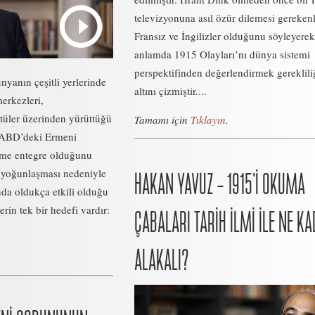
televizyonuna asıl özür dilemesi gerekenl
Fransız ve İngilizler olduğunu söyleyerek
anlamda 1915 Olayları’nı dünya sistemi
perspektifinden değerlendirmek gereklili
nyanın çeşitli yerlerinde
altını çizmiştir....
merkezleri,
itüler üzerinden yürüttüğü
Tamamı için
Tıklayın
.
e ABD’deki Ermeni
eme entegre olduğunu
e yoğunlaşması nedeniyle
HAKAN YAVUZ – 1915’İ OKUMA
da oldukça etkili olduğu
lerin tek bir hedefi vardır:
ÇABALARI TARİH İLMİ İLE NE K
ALAKALI?