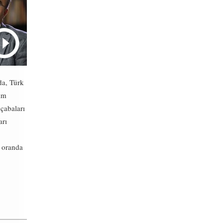
da, Türk
rım
çabaları
arı
k oranda