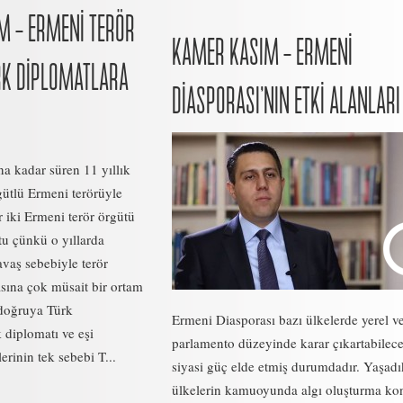
M – ERMENİ TERÖR
KAMER KASIM – ERMENİ
RK DİPLOMATLARA
DİASPORASI’NIN ETKİ ALANLARI
na kadar süren 11 yıllık
gütlü Ermeni terörüyle
r iki Ermeni terör örgütü
u çünkü o yıllarda
vaş sebebiyle terör
asına çok müsait bir ortam
doğruya Türk
Ermeni Diasporası bazı ülkelerde yerel ve
 diplomatı ve eşi
parlamento düzeyinde karar çıkartabilece
erinin tek sebebi T...
siyasi güç elde etmiş durumdadır. Yaşadı
ülkelerin kamuoyunda algı oluşturma k