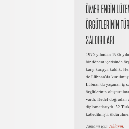
ÖMER ENGİN LÜTE
ÖRGÜTLERİNİN TÜ
SALDIRILARI
1975 yılından 1986 yılı
bir dönem içerisinde ör
karşı karşıya kaldık. He
de Lübnan’da kurulmuşt
Lübnan’da yaşanan iç sa
örgütlerinin oluşturulm
vardı. Hedef doğrudan 
diplomatlarıydı. 32 Türk
katledilmişti. öldürülmel
Tamamı için
Tıklayın
.