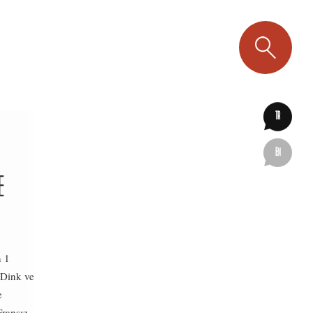
TR
EN
E
n 1
 Dink ve
e
Fransız