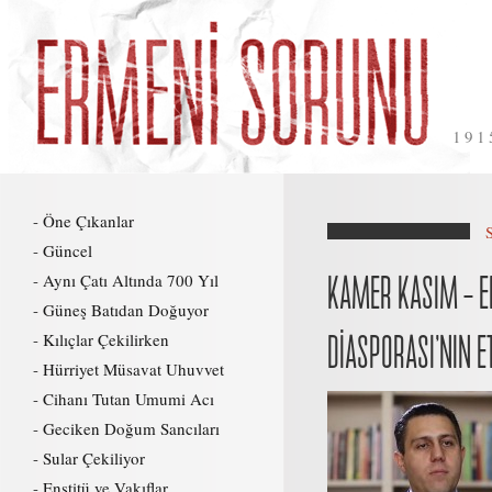
191
Öne Çıkanlar
Güncel
Aynı Çatı Altında 700 Yıl
KAMER KASIM – 
Güneş Batıdan Doğuyor
Kılıçlar Çekilirken
DİASPORASI’NIN E
Hürriyet Müsavat Uhuvvet
Cihanı Tutan Umumi Acı
Geciken Doğum Sancıları
Sular Çekiliyor
Enstitü ve Vakıflar