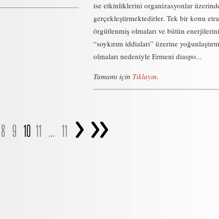
ise etkinliklerini organizasyonlar üzerind
gerçekleştirmektedirler. Tek bir konu etr
örgütlenmiş olmaları ve bütün enerjilerin
“soykırım iddiaları” üzerine yoğunlaştırm
olmaları nedeniyle Ermeni diaspo...
Tamamı için
Tıklayın
.
>
>>
8
9
10
11
…
11