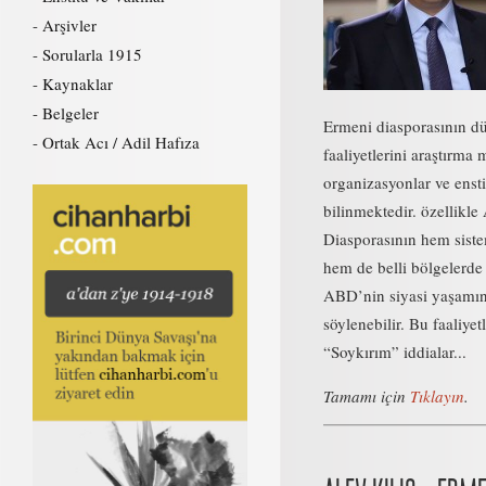
Arşivler
Sorularla 1915
Kaynaklar
Belgeler
Ermeni diasporasının dü
Ortak Acı / Adil Hafıza
faaliyetlerini araştırma 
organizasyonlar ve enst
bilinmektedir. özellikl
Diasporasının hem sist
hem de belli bölgelerd
ABD’nin siyasi yaşamın
söylenebilir. Bu faaliyet
“Soykırım” iddialar...
Tamamı için
Tıklayın
.