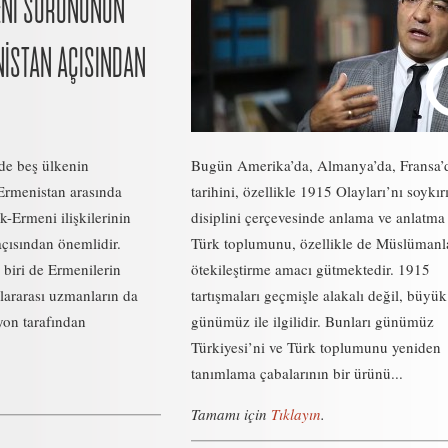
MENİ SORUNUNUN
NİSTAN AÇISINDAN
nde beş ülkenin
Bugün Amerika’da, Almanya’da, Fransa’
 Ermenistan arasında
tarihini, özellikle 1915 Olayları’nı soykı
-Ermeni ilişkilerinin
disiplini çerçevesinde anlama ve anlatma 
açısından önemlidir.
Türk toplumunu, özellikle de Müslümanl
biri de Ermenilerin
ötekileştirme amacı gütmektedir. 1915
slararası uzmanların da
tartışmaları geçmişle alakalı değil, büyü
yon tarafından
günümüz ile ilgilidir. Bunları günümüz
Türkiyesi’ni ve Türk toplumunu yeniden
tanımlama çabalarının bir ürünü...
Tamamı için
Tıklayın
.