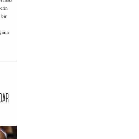
erin
 bir
ğinin
ADAR