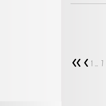
<<
<
1
…
7