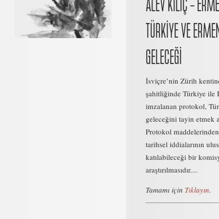
ALEV KILIÇ – ER
TÜRKİYE VE ERME
GELECEĞİ
İsviçre’nin Zürih kenti
şahitliğinde Türkiye ile
imzalanan protokol, Türk
geleceğini tayin etmek 
Protokol maddelerinden 
tarihsel iddialarının ulu
katılabileceği bir komis
araştırılmasıdır....
Tamamı için
Tıklayın
.