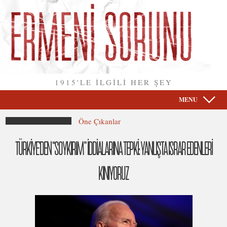
1915'LE İLGİLİ HER ŞEY
MENU
Öne Çıkanlar
TÜRKİYE’DEN “SOYKIRIM” İDDİALARINA TEPKİ: YANLIŞTA ISRAR EDENLERİ
KINIYORUZ