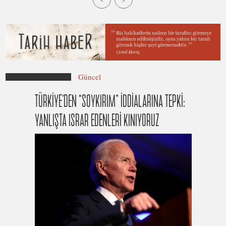
Güncel
TÜRKİYE’DEN “SOYKIRIM” İDDİALARINA TEPKİ:
YANLIŞTA ISRAR EDENLERİ KINIYORUZ