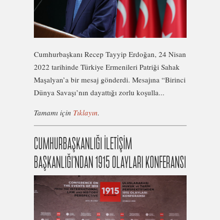
Cumhurbaşkanı Recep Tayyip Erdoğan, 24 Nisan
2022 tarihinde Türkiye Ermenileri Patriği Sahak
Maşalyan’a bir mesaj gönderdi. Mesajına “Birinci
Dünya Savaşı’nın dayattığı zorlu koşulla...
Tamamı için
Tıklayın
.
CUMHURBAŞKANLIĞI İLETİŞİM
BAŞKANLIĞI’NDAN 1915 OLAYLARI KONFERANSI