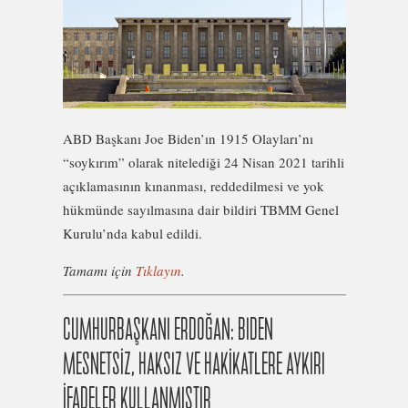
ABD Başkanı Joe Biden’ın 1915 Olayları’nı
“soykırım” olarak nitelediği 24 Nisan 2021 tarihli
açıklamasının kınanması, reddedilmesi ve yok
hükmünde sayılmasına dair bildiri TBMM Genel
Kurulu’nda kabul edildi.
Tamamı için
Tıklayın
.
CUMHURBAŞKANI ERDOĞAN: BIDEN
MESNETSİZ, HAKSIZ VE HAKİKATLERE AYKIRI
İFADELER KULLANMIŞTIR