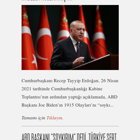
Cumhurbaşkanı Recep Tayyip Erdoğan, 26 Nisan
2021 tarihinde Cumhurbaşkanlığı Kabine
Toplantısı’nın ardından yaptığı açıklamada, ABD
Başkanı Joe Biden’ın 1915 Olayları’nı “soykı...
Tamamı için
Tıklayın
.
ABD BAŞKANI “SOYKIRIM” DEDİ, TÜRKİYE SERT