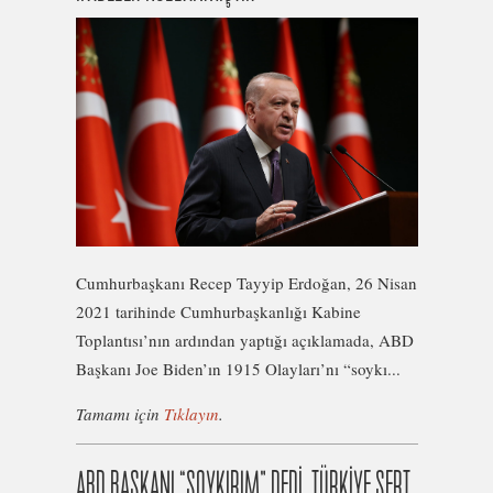
Cumhurbaşkanı Recep Tayyip Erdoğan, 26 Nisan
2021 tarihinde Cumhurbaşkanlığı Kabine
Toplantısı’nın ardından yaptığı açıklamada, ABD
Başkanı Joe Biden’ın 1915 Olayları’nı “soykı...
Tamamı için
Tıklayın
.
ABD BAŞKANI “SOYKIRIM” DEDİ, TÜRKİYE SERT