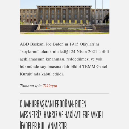
ABD Başkanı Joe Biden’ın 1915 Olayları’nı
“soykırım” olarak nitelediği 24 Nisan 2021 tarihli
açıklamasının kınanması, reddedilmesi ve yok
hükmünde sayılmasına dair bildiri TBMM Genel
Kurulu’nda kabul edildi.
Tamamı için
Tıklayın
.
CUMHURBAŞKANI ERDOĞAN: BIDEN
MESNETSİZ, HAKSIZ VE HAKİKATLERE AYKIRI
İFADELER KULLANMIŞTIR