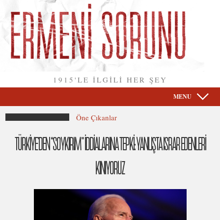
1915'LE İLGİLİ HER ŞEY
MENU
Öne Çıkanlar
TÜRKİYE’DEN “SOYKIRIM” İDDİALARINA TEPKİ: YANLIŞTA ISRAR EDENLERİ
KINIYORUZ