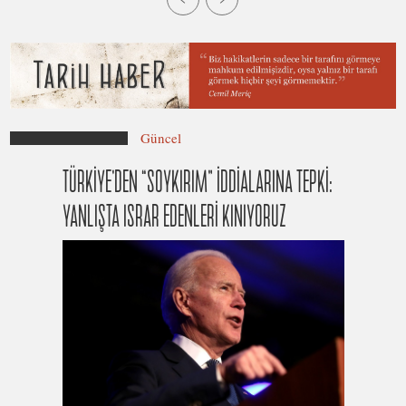
Güncel
TÜRKİYE’DEN “SOYKIRIM” İDDİALARINA TEPKİ:
YANLIŞTA ISRAR EDENLERİ KINIYORUZ