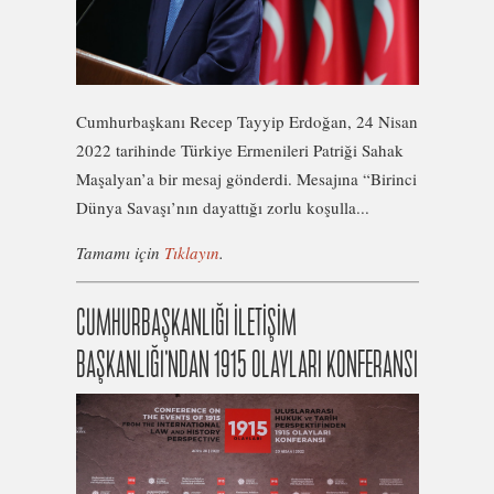
Cumhurbaşkanı Recep Tayyip Erdoğan, 24 Nisan
2022 tarihinde Türkiye Ermenileri Patriği Sahak
Maşalyan’a bir mesaj gönderdi. Mesajına “Birinci
Dünya Savaşı’nın dayattığı zorlu koşulla...
Tamamı için
Tıklayın
.
CUMHURBAŞKANLIĞI İLETİŞİM
BAŞKANLIĞI’NDAN 1915 OLAYLARI KONFERANSI