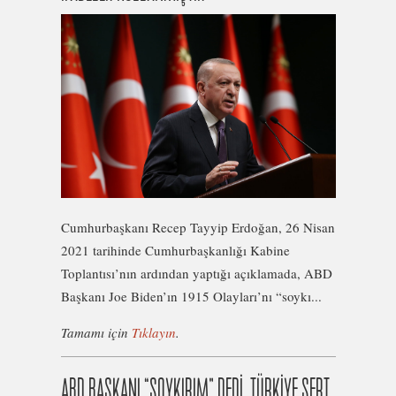
Cumhurbaşkanı Recep Tayyip Erdoğan, 26 Nisan
2021 tarihinde Cumhurbaşkanlığı Kabine
Toplantısı’nın ardından yaptığı açıklamada, ABD
Başkanı Joe Biden’ın 1915 Olayları’nı “soykı...
Tamamı için
Tıklayın
.
ABD BAŞKANI “SOYKIRIM” DEDİ, TÜRKİYE SERT