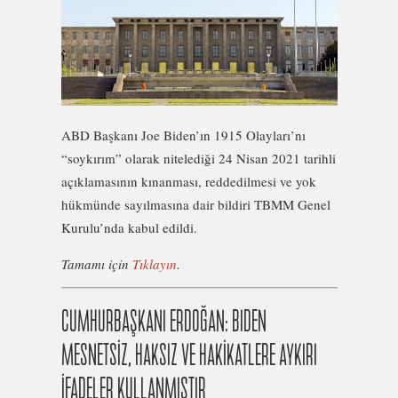
ABD Başkanı Joe Biden’ın 1915 Olayları’nı
“soykırım” olarak nitelediği 24 Nisan 2021 tarihli
açıklamasının kınanması, reddedilmesi ve yok
hükmünde sayılmasına dair bildiri TBMM Genel
Kurulu’nda kabul edildi.
Tamamı için
Tıklayın
.
CUMHURBAŞKANI ERDOĞAN: BIDEN
MESNETSİZ, HAKSIZ VE HAKİKATLERE AYKIRI
İFADELER KULLANMIŞTIR