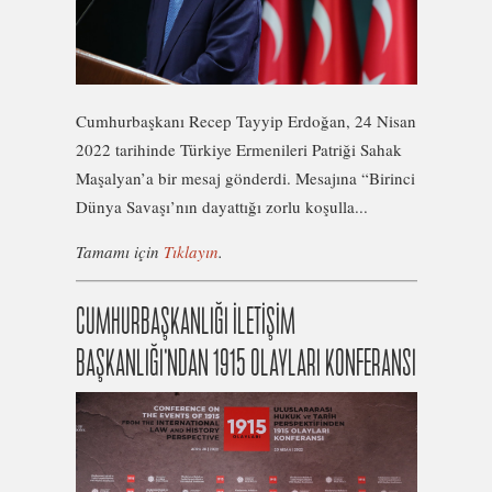
Cumhurbaşkanı Recep Tayyip Erdoğan, 24 Nisan
2022 tarihinde Türkiye Ermenileri Patriği Sahak
Maşalyan’a bir mesaj gönderdi. Mesajına “Birinci
Dünya Savaşı’nın dayattığı zorlu koşulla...
Tamamı için
Tıklayın
.
CUMHURBAŞKANLIĞI İLETİŞİM
BAŞKANLIĞI’NDAN 1915 OLAYLARI KONFERANSI