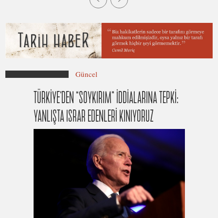
Güncel
TÜRKİYE’DEN “SOYKIRIM” İDDİALARINA TEPKİ:
YANLIŞTA ISRAR EDENLERİ KINIYORUZ