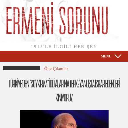
1915'LE İLGİLİ HER ŞEY
MENU
Öne Çıkanlar
TÜRKİYE’DEN “SOYKIRIM” İDDİALARINA TEPKİ: YANLIŞTA ISRAR EDENLERİ
KINIYORUZ