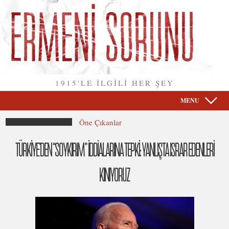
1915'LE İLGİLİ HER ŞEY
MENU
Öne Çıkanlar
TÜRKİYE’DEN “SOYKIRIM” İDDİALARINA TEPKİ: YANLIŞTA ISRAR EDENLERİ
KINIYORUZ