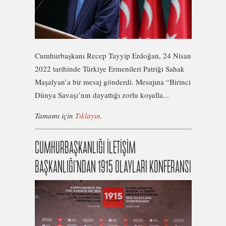
Cumhurbaşkanı Recep Tayyip Erdoğan, 24 Nisan
2022 tarihinde Türkiye Ermenileri Patriği Sahak
Maşalyan’a bir mesaj gönderdi. Mesajına “Birinci
Dünya Savaşı’nın dayattığı zorlu koşulla...
Tamamı için
Tıklayın
.
CUMHURBAŞKANLIĞI İLETİŞİM
BAŞKANLIĞI’NDAN 1915 OLAYLARI KONFERANSI