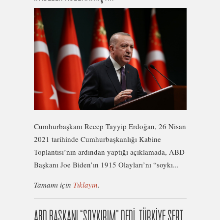
Cumhurbaşkanı Recep Tayyip Erdoğan, 26 Nisan
2021 tarihinde Cumhurbaşkanlığı Kabine
Toplantısı’nın ardından yaptığı açıklamada, ABD
Başkanı Joe Biden’ın 1915 Olayları’nı “soykı...
Tamamı için
Tıklayın
.
ABD BAŞKANI “SOYKIRIM” DEDİ, TÜRKİYE SERT