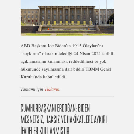
ABD Başkanı Joe Biden’ın 1915 Olayları’nı
“soykırım” olarak nitelediği 24 Nisan 2021 tarihli
açıklamasının kınanması, reddedilmesi ve yok
hükmünde sayılmasına dair bildiri TBMM Genel
Kurulu’nda kabul edildi.
Tamamı için
Tıklayın
.
CUMHURBAŞKANI ERDOĞAN: BIDEN
MESNETSİZ, HAKSIZ VE HAKİKATLERE AYKIRI
İFADELER KULLANMIŞTIR