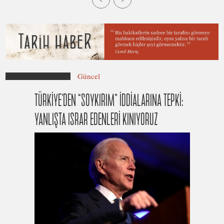
Güncel
TÜRKİYE’DEN “SOYKIRIM” İDDİALARINA TEPKİ:
YANLIŞTA ISRAR EDENLERİ KINIYORUZ