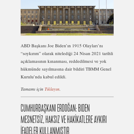
ABD Başkanı Joe Biden’ın 1915 Olayları’nı
“soykırım” olarak nitelediği 24 Nisan 2021 tarihli
açıklamasının kınanması, reddedilmesi ve yok
hükmünde sayılmasına dair bildiri TBMM Genel
Kurulu’nda kabul edildi.
Tamamı için
Tıklayın
.
CUMHURBAŞKANI ERDOĞAN: BIDEN
MESNETSİZ, HAKSIZ VE HAKİKATLERE AYKIRI
İFADELER KULLANMIŞTIR