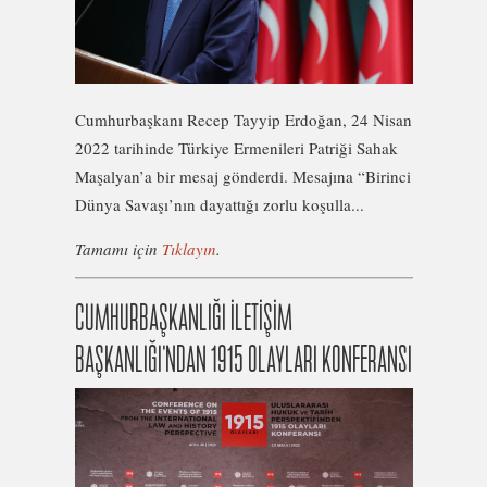
Cumhurbaşkanı Recep Tayyip Erdoğan, 24 Nisan
2022 tarihinde Türkiye Ermenileri Patriği Sahak
Maşalyan’a bir mesaj gönderdi. Mesajına “Birinci
Dünya Savaşı’nın dayattığı zorlu koşulla...
Tamamı için
Tıklayın
.
CUMHURBAŞKANLIĞI İLETİŞİM
BAŞKANLIĞI’NDAN 1915 OLAYLARI KONFERANSI