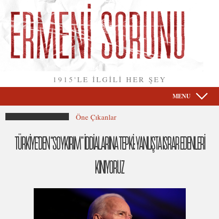
1915'LE İLGİLİ HER ŞEY
MENU
Öne Çıkanlar
TÜRKİYE’DEN “SOYKIRIM” İDDİALARINA TEPKİ: YANLIŞTA ISRAR EDENLERİ
KINIYORUZ