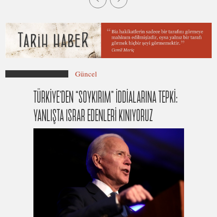
Güncel
TÜRKİYE’DEN “SOYKIRIM” İDDİALARINA TEPKİ:
YANLIŞTA ISRAR EDENLERİ KINIYORUZ