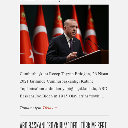
Cumhurbaşkanı Recep Tayyip Erdoğan, 26 Nisan
2021 tarihinde Cumhurbaşkanlığı Kabine
Toplantısı’nın ardından yaptığı açıklamada, ABD
Başkanı Joe Biden’ın 1915 Olayları’nı “soykı...
Tamamı için
Tıklayın
.
ABD BAŞKANI “SOYKIRIM” DEDİ, TÜRKİYE SERT