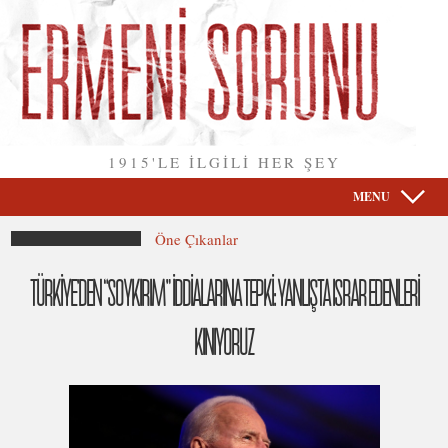
1915'LE İLGİLİ HER ŞEY
MENU
Öne Çıkanlar
TÜRKİYE’DEN “SOYKIRIM” İDDİALARINA TEPKİ: YANLIŞTA ISRAR EDENLERİ
KINIYORUZ