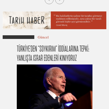
Güncel
TÜRKİYE’DEN “SOYKIRIM” İDDİALARINA TEPKİ:
YANLIŞTA ISRAR EDENLERİ KINIYORUZ