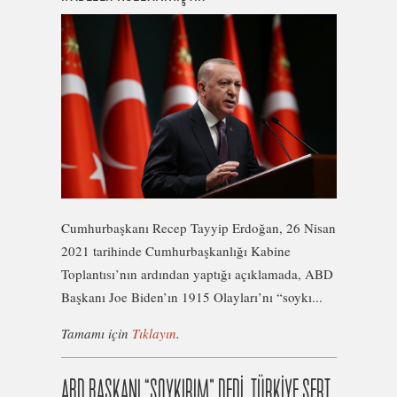
Cumhurbaşkanı Recep Tayyip Erdoğan, 26 Nisan
2021 tarihinde Cumhurbaşkanlığı Kabine
Toplantısı’nın ardından yaptığı açıklamada, ABD
Başkanı Joe Biden’ın 1915 Olayları’nı “soykı...
Tamamı için
Tıklayın
.
ABD BAŞKANI “SOYKIRIM” DEDİ, TÜRKİYE SERT