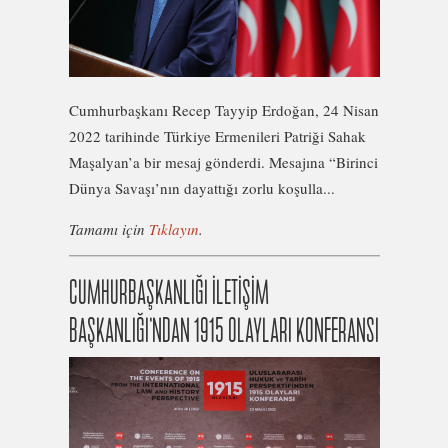
Cumhurbaşkanı Recep Tayyip Erdoğan, 24 Nisan
2022 tarihinde Türkiye Ermenileri Patriği Sahak
Maşalyan’a bir mesaj gönderdi. Mesajına “Birinci
Dünya Savaşı’nın dayattığı zorlu koşulla...
Tamamı için
Tıklayın
.
CUMHURBAŞKANLIĞI İLETİŞİM
BAŞKANLIĞI’NDAN 1915 OLAYLARI KONFERANSI