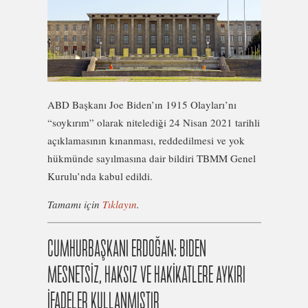
ABD Başkanı Joe Biden’ın 1915 Olayları’nı
“soykırım” olarak nitelediği 24 Nisan 2021 tarihli
açıklamasının kınanması, reddedilmesi ve yok
hükmünde sayılmasına dair bildiri TBMM Genel
Kurulu’nda kabul edildi.
Tamamı için
Tıklayın
.
CUMHURBAŞKANI ERDOĞAN: BIDEN
MESNETSİZ, HAKSIZ VE HAKİKATLERE AYKIRI
İFADELER KULLANMIŞTIR