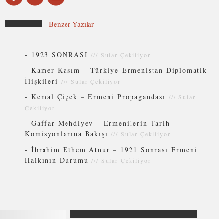
Benzer Yazılar
-
1923 SONRASI
///
Sular Çekiliyor
-
Kamer Kasım – Türkiye-Ermenistan Diplomatik
İlişkileri
///
Sular Çekiliyor
-
Kemal Çiçek – Ermeni Propagandası
///
Sular
Çekiliyor
-
Gaffar Mehdiyev – Ermenilerin Tarih
Komisyonlarına Bakışı
///
Sular Çekiliyor
-
İbrahim Ethem Atnur – 1921 Sonrası Ermeni
Halkının Durumu
///
Sular Çekiliyor