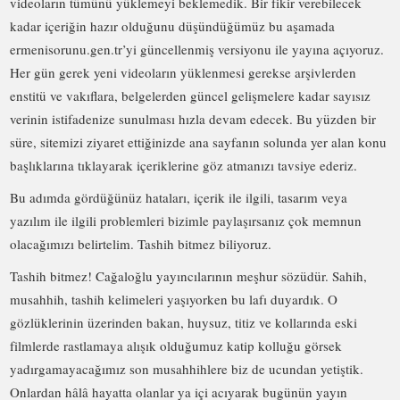
videoların tümünü yüklemeyi beklemedik. Bir fikir verebilecek
kadar içeriğin hazır olduğunu düşündüğümüz bu aşamada
ermenisorunu.gen.tr’yi güncellenmiş versiyonu ile yayına açıyoruz.
Her gün gerek yeni videoların yüklenmesi gerekse arşivlerden
enstitü ve vakıflara, belgelerden güncel gelişmelere kadar sayısız
verinin istifadenize sunulması hızla devam edecek. Bu yüzden bir
süre, sitemizi ziyaret ettiğinizde ana sayfanın solunda yer alan konu
başlıklarına tıklayarak içeriklerine göz atmanızı tavsiye ederiz.
Bu adımda gördüğünüz hataları, içerik ile ilgili, tasarım veya
yazılım ile ilgili problemleri bizimle paylaşırsanız çok memnun
olacağımızı belirtelim. Tashih bitmez biliyoruz.
Tashih bitmez! Cağaloğlu yayıncılarının meşhur sözüdür. Sahih,
musahhih, tashih kelimeleri yaşıyorken bu lafı duyardık. O
gözlüklerinin üzerinden bakan, huysuz, titiz ve kollarında eski
filmlerde rastlamaya alışık olduğumuz katip kolluğu görsek
yadırgamayacağımız son musahhihlere biz de ucundan yetiştik.
Onlardan hâlâ hayatta olanlar ya içi acıyarak bugünün yayın