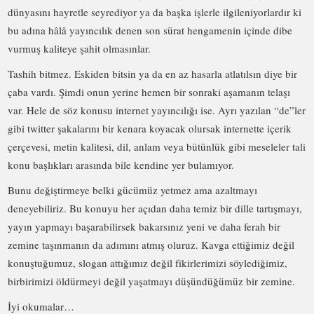
dünyasını hayretle seyrediyor ya da başka işlerle ilgileniyorlardır ki
bu adına hâlâ yayıncılık denen son sürat hengamenin içinde dibe
vurmuş kaliteye şahit olmasınlar.
Tashih bitmez. Eskiden bitsin ya da en az hasarla atlatılsın diye bir
çaba vardı. Şimdi onun yerine hemen bir sonraki aşamanın telaşı
var. Hele de söz konusu internet yayıncılığı ise. Ayrı yazılan “de”ler
gibi twitter şakalarını bir kenara koyacak olursak internette içerik
çerçevesi, metin kalitesi, dil, anlam veya bütünlük gibi meseleler tali
konu başlıkları arasında bile kendine yer bulamıyor.
Bunu değiştirmeye belki gücümüz yetmez ama azaltmayı
deneyebiliriz. Bu konuyu her açıdan daha temiz bir dille tartışmayı,
yayın yapmayı başarabilirsek bakarsınız yeni ve daha ferah bir
zemine taşınmanın da adımını atmış oluruz. Kavga ettiğimiz değil
konuştuğumuz, slogan attığımız değil fikirlerimizi söylediğimiz,
birbirimizi öldürmeyi değil yaşatmayı düşündüğümüz bir zemine.
İyi okumalar…