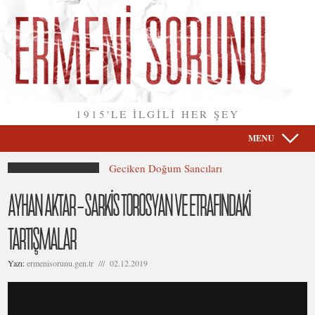
1915'LE İLGİLİ HER ŞEY
MENU
Geciken Doğum Sancıları
AYHAN AKTAR – SARKİS TOROSYAN VE ETRAFINDAKİ
TARTIŞMALAR
Yazı:
ermenisorunu.gen.tr /// 02.12.2019