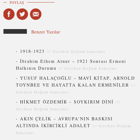
PAYLAŞ
Benzer Yazılar
-
1918-1923
///
Geciken Doğum Sancıları
-
İbrahim Ethem Atnur – 1921 Sonrası Ermeni
Halkının Durumu
///
Geciken Doğum Sancıları
-
YUSUF HALAÇOĞLU – MAVİ KİTAP, ARNOLD
TOYNBEE VE HAYATTA KALAN ERMENİLER
///
Geciken Doğum Sancıları
-
HİKMET ÖZDEMİR – SOYKIRIM DİNİ
///
Geciken Doğum Sancıları
-
AKIN ÇELİK – AVRUPA’NIN BASKISI
ALTINDA İKİRCİKLİ ADALET
///
Geciken Doğum
Sancıları