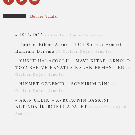
Benzer Yazılar
-
1918-1923
///
Geciken Doğum Sancıları
-
İbrahim Ethem Atnur – 1921 Sonrası Ermeni
Halkının Durumu
///
Geciken Doğum Sancıları
-
YUSUF HALAÇOĞLU – MAVİ KİTAP, ARNOLD
TOYNBEE VE HAYATTA KALAN ERMENİLER
///
Geciken Doğum Sancıları
-
HİKMET ÖZDEMİR – SOYKIRIM DİNİ
///
Geciken Doğum Sancıları
-
AKIN ÇELİK – AVRUPA’NIN BASKISI
ALTINDA İKİRCİKLİ ADALET
///
Geciken Doğum
Sancıları