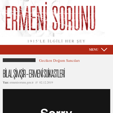
1915'LE İLGİLİ HER ŞEY
MENU
Geciken Doğum Sancıları
BİLAL ŞİMŞİR – ERMENİ SUİKASTLERİ
Yazı:
ermenisorunu.gen.tr /// 02.12.2019