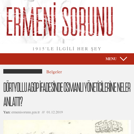
1915'LE İLGİLİ HER ŞEY
MENU
Belgeler
DÖRTYOLLU AGOP İFADESİNDE OSMANLI YÖNETİCİLERİNE NELER
ANLATTI?
Yazı:
ermenisorunu.gen.tr /// 01.12.2019