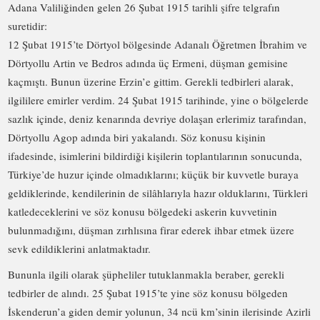
Adana Valiliğinden gelen 26 Şubat 1915 tarihli şifre telgrafın
suretidir:
12 Şubat 1915’te Dörtyol bölgesinde Adanalı Öğretmen İbrahim ve
Dörtyollu Artin ve Bedros adında üç Ermeni, düşman gemisine
kaçmıştı. Bunun üzerine Erzin’e gittim. Gerekli tedbirleri alarak,
ilgililere emirler verdim. 24 Şubat 1915 tarihinde, yine o bölgelerde
sazlık içinde, deniz kenarında devriye dolaşan erlerimiz tarafından,
Dörtyollu Agop adında biri yakalandı. Söz konusu kişinin
ifadesinde, isimlerini bildirdiği kişilerin toplantılarının sonucunda,
Türkiye’de huzur içinde olmadıklarını; küçük bir kuvvetle buraya
geldiklerinde, kendilerinin de silâhlarıyla hazır olduklarını, Türkleri
katledeceklerini ve söz konusu bölgedeki askerin kuvvetinin
bulunmadığını, düşman zırhlısına firar ederek ihbar etmek üzere
sevk edildiklerini anlatmaktadır.
Bununla ilgili olarak şüpheliler tutuklanmakla beraber, gerekli
tedbirler de alındı. 25 Şubat 1915’te yine söz konusu bölgeden
İskenderun’a giden demir yolunun, 34 ncü km’sinin ilerisinde Azirli