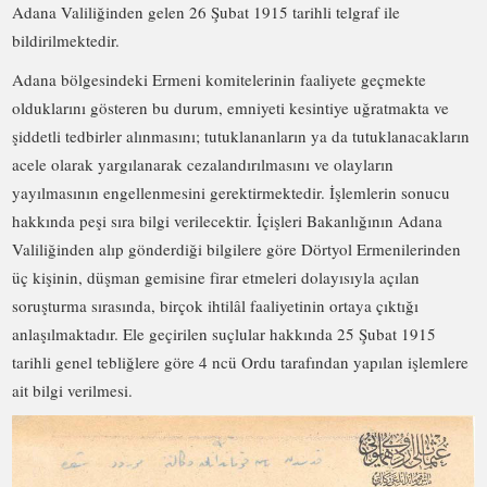
Adana Valiliğinden gelen 26 Şubat 1915 tarihli telgraf ile
bildirilmektedir.
Adana bölgesindeki Ermeni komitelerinin faaliyete geçmekte
olduklarını gösteren bu durum, emniyeti kesintiye uğratmakta ve
şiddetli tedbirler alınmasını; tutuklananların ya da tutuklanacakların
acele olarak yargılanarak cezalandırılmasını ve olayların
yayılmasının engellenmesini gerektirmektedir. İşlemlerin sonucu
hakkında peşi sıra bilgi verilecektir. İçişleri Bakanlığının Adana
Valiliğinden alıp gönderdiği bilgilere göre Dörtyol Ermenilerinden
üç kişinin, düşman gemisine firar etmeleri dolayısıyla açılan
soruşturma sırasında, birçok ihtilâl faaliyetinin ortaya çıktığı
anlaşılmaktadır. Ele geçirilen suçlular hakkında 25 Şubat 1915
tarihli genel tebliğlere göre 4 ncü Ordu tarafından yapılan işlemlere
ait bilgi verilmesi.