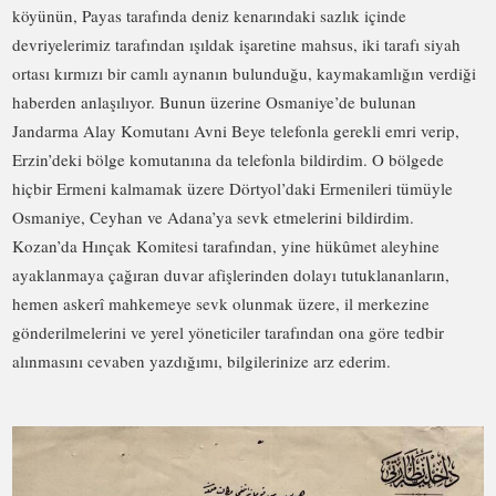
köyünün, Payas tarafında deniz kenarındaki sazlık içinde
devriyelerimiz tarafından ışıldak işaretine mahsus, iki tarafı siyah
ortası kırmızı bir camlı aynanın bulunduğu, kaymakamlığın verdiği
haberden anlaşılıyor. Bunun üzerine Osmaniye’de bulunan
Jandarma Alay Komutanı Avni Beye telefonla gerekli emri verip,
Erzin’deki bölge komutanına da telefonla bildirdim. O bölgede
hiçbir Ermeni kalmamak üzere Dörtyol’daki Ermenileri tümüyle
Osmaniye, Ceyhan ve Adana’ya sevk etmelerini bildirdim.
Kozan’da Hınçak Komitesi tarafından, yine hükûmet aleyhine
ayaklanmaya çağıran duvar afişlerinden dolayı tutuklananların,
hemen askerî mahkemeye sevk olunmak üzere, il merkezine
gönderilmelerini ve yerel yöneticiler tarafından ona göre tedbir
alınmasını cevaben yazdığımı, bilgilerinize arz ederim.