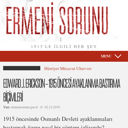
1915'LE İLGİLİ HER ŞEY
MENU
Hürriyet Müsavat Uhuvvet
EDWARD J. ERICKSON – 1915 ÖNCESİ AYAKLANMA BASTIRMA
BİÇİMLERİ
Yazı:
ermenisorunu.gen.tr /// 02.12.2019
1915 öncesinde Osmanlı Devleti ayaklanmaları
bastırmak üzere nasıl bir yöntem izliyordu?