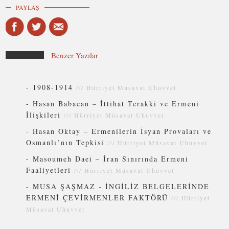
PAYLAŞ
Benzer Yazılar
-
1908-1914
///
Hürriyet Müsavat Uhuvvet
-
Hasan Babacan – İttihat Terakki ve Ermeni
İlişkileri
///
Hürriyet Müsavat Uhuvvet
-
Hasan Oktay – Ermenilerin İsyan Provaları ve
Osmanlı’nın Tepkisi
///
Hürriyet Müsavat Uhuvvet
-
Masoumeh Daei – İran Sınırında Ermeni
Faaliyetleri
///
Hürriyet Müsavat Uhuvvet
-
MUSA ŞAŞMAZ - İNGİLİZ BELGELERİNDE
ERMENİ ÇEVİRMENLER FAKTÖRÜ
///
Hürriyet
Müsavat Uhuvvet