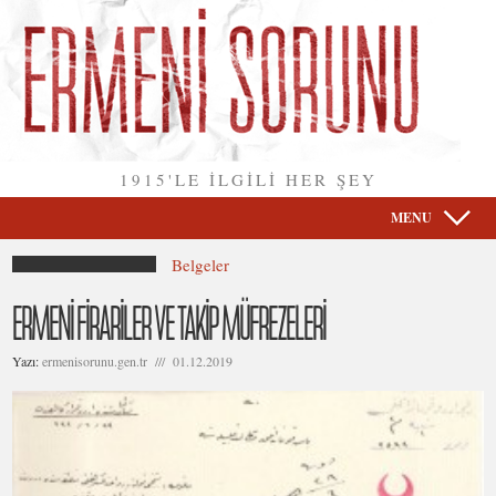
1915'LE İLGİLİ HER ŞEY
MENU
Belgeler
ERMENİ FİRARİLER VE TAKİP MÜFREZELERİ
Yazı:
ermenisorunu.gen.tr /// 01.12.2019