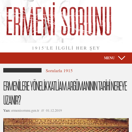
1915'LE İLGİLİ HER ŞEY
MENU
Sorularla 1915
ERMENİLERE YÖNELİK KATLİAM ARGÜMANININ TARİHİ NEREYE
UZANIR?
Yazı:
ermenisorunu.gen.tr /// 01.12.2019