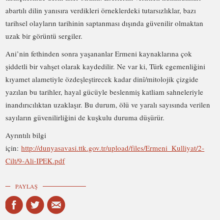
abartılı dilin yanısıra verdikleri örneklerdeki tutarsızlıklar, bazı
tarihsel olayların tarihinin saptanması dışında güvenilir olmaktan
uzak bir görüntü sergiler.
Ani’nin fethinden sonra yaşananlar Ermeni kaynaklarına çok
şiddetli bir vahşet olarak kaydedilir. Ne var ki, Türk egemenliğini
kıyamet alametiyle özdeşleştirecek kadar dinî/mitolojik çizgide
yazılan bu tarihler, hayal gücüyle beslenmiş katliam sahneleriyle
inandırıcılıktan uzaklaşır. Bu durum, ölü ve yaralı sayısında verilen
sayıların güvenilirliğini de kuşkulu duruma düşürür.
Ayrıntılı bilgi
için:
http://dunyasavasi.ttk.gov.tr/upload/files/Ermeni_Kulliyat/2-
Cilt/9-Ali-IPEK.pdf
PAYLAŞ