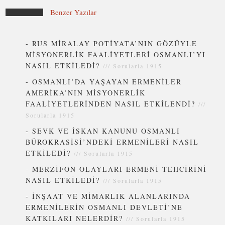
Benzer Yazılar
-
RUS MİRALAY POTİYATA’NIN GÖZÜYLE
MİSYONERLİK FAALİYETLERİ OSMANLI’YI
NASIL ETKİLEDİ?
///
Sorularla 1915
-
OSMANLI’DA YAŞAYAN ERMENİLER
AMERİKA’NIN MİSYONERLİK
FAALİYETLERİNDEN NASIL ETKİLENDİ?
///
Sorularla 1915
-
SEVK VE İSKAN KANUNU OSMANLI
BÜROKRASİSİ’NDEKİ ERMENİLERİ NASIL
ETKİLEDİ?
///
Sorularla 1915
-
MERZİFON OLAYLARI ERMENİ TEHCİRİNİ
NASIL ETKİLEDİ?
///
Sorularla 1915
-
İNŞAAT VE MİMARLIK ALANLARINDA
ERMENİLERİN OSMANLI DEVLETİ’NE
KATKILARI NELERDİR?
///
Sorularla 1915