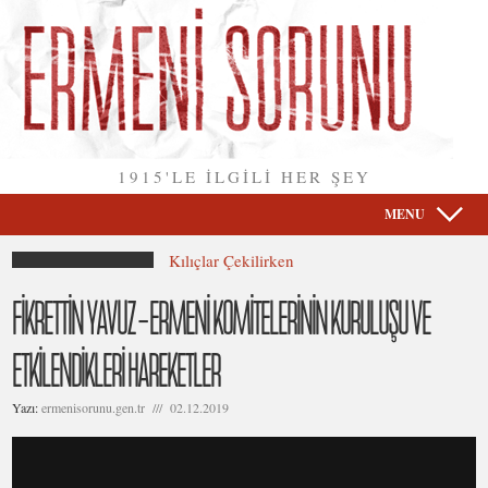
1915'LE İLGİLİ HER ŞEY
MENU
Kılıçlar Çekilirken
FİKRETTİN YAVUZ – ERMENİ KOMİTELERİNİN KURULUŞU VE
ETKİLENDİKLERİ HAREKETLER
Yazı:
ermenisorunu.gen.tr /// 02.12.2019