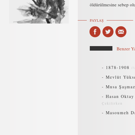
öldürülmesine sebep olu
PAYLAŞ
Benzer Ya
-
1878-1908
/
-
Mevlüt Yükse
-
Musa Şaşmaz 
-
Hasan Oktay 
Çekilirken
-
Masoumeh Dae