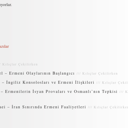
yorlar.
zılar
//
Kılıçlar Çekilirken
l – Ermeni Olaylarının Başlangıcı
///
Kılıçlar Çekilirken
– İngiliz Konsolosları ve Ermeni İlişkileri
///
Kılıçlar Çeki
– Ermenilerin İsyan Provaları ve Osmanlı’nın Tepkisi
///
K
i – İran Sınırında Ermeni Faaliyetleri
///
Kılıçlar Çekilirke