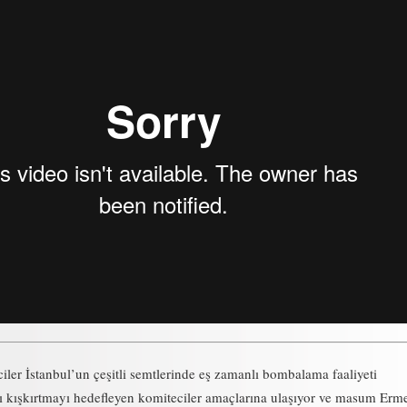
ler İstanbul’un çeşitli semtlerinde eş zamanlı bombalama faaliyeti
lkı kışkırtmayı hedefleyen komiteciler amaçlarına ulaşıyor ve masum Erme