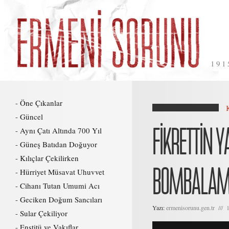
191
Öne Çıkanlar
Güncel
FIKRETTIN Y
Aynı Çatı Altında 700 Yıl
Güneş Batıdan Doğuyor
Kılıçlar Çekilirken
BOMBALAMA
Hürriyet Müsavat Uhuvvet
Cihanı Tutan Umumi Acı
Geciken Doğum Sancıları
Yazı:
ermenisorunu.gen.tr /// 
Sular Çekiliyor
Enstitü ve Vakıflar