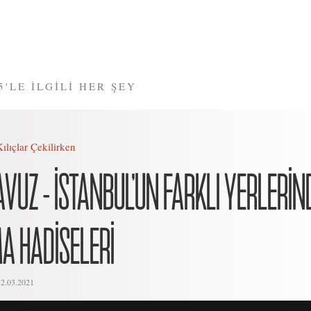
5'LE İLGİLİ HER ŞEY
Kılıçlar Çekilirken
AVUZ - İSTANBUL’UN FARKLI YERLERIN
 HADISELERI
12.03.2021