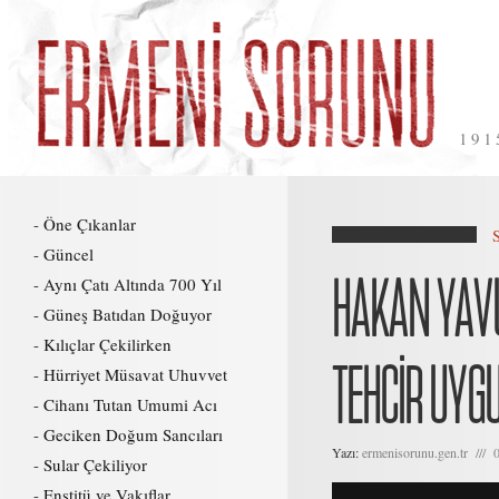
191
Öne Çıkanlar
Güncel
HAKAN YAVUZ
Aynı Çatı Altında 700 Yıl
Güneş Batıdan Doğuyor
Kılıçlar Çekilirken
TEHCİR UYG
Hürriyet Müsavat Uhuvvet
Cihanı Tutan Umumi Acı
Geciken Doğum Sancıları
Yazı:
ermenisorunu.gen.tr /// 
Sular Çekiliyor
Enstitü ve Vakıflar