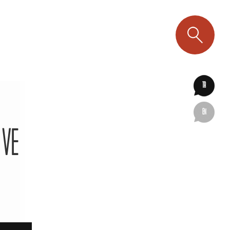
TR
EN
 VE