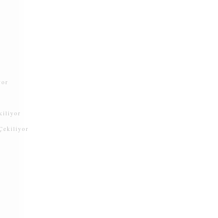
yor
kiliyor
Çekiliyor