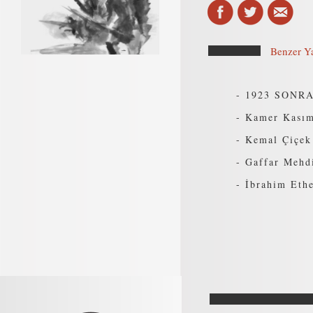
Benzer Ya
-
1923 SONRA
-
Kamer Kasım 
-
Kemal Çiçek
-
Gaffar Mehdi
-
İbrahim Eth