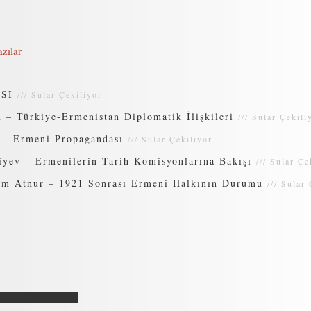
zılar
SI
///
Sular Çekiliyor
– Türkiye-Ermenistan Diplomatik İlişkileri
///
Sular Çekili
 – Ermeni Propagandası
///
Sular Çekiliyor
yev – Ermenilerin Tarih Komisyonlarına Bakışı
///
Sular Çe
em Atnur – 1921 Sonrası Ermeni Halkının Durumu
///
Sular 