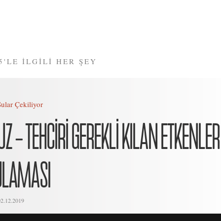
5'LE İLGİLİ HER ŞEY
Sular Çekiliyor
 – TEHCİRİ GEREKLİ KILAN ETKENLER
ULAMASI
02.12.2019