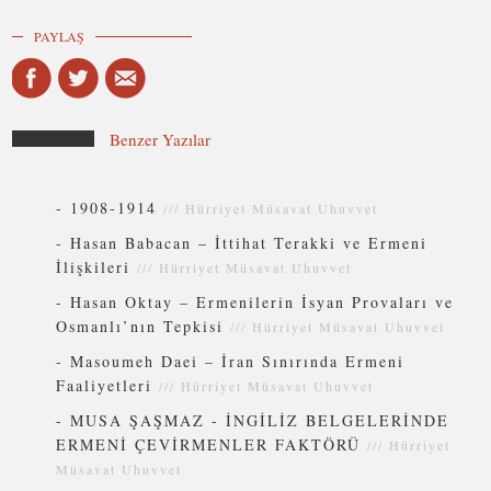
PAYLAŞ
Benzer Yazılar
-
1908-1914
///
Hürriyet Müsavat Uhuvvet
-
Hasan Babacan – İttihat Terakki ve Ermeni
İlişkileri
///
Hürriyet Müsavat Uhuvvet
-
Hasan Oktay – Ermenilerin İsyan Provaları ve
Osmanlı’nın Tepkisi
///
Hürriyet Müsavat Uhuvvet
-
Masoumeh Daei – İran Sınırında Ermeni
Faaliyetleri
///
Hürriyet Müsavat Uhuvvet
-
MUSA ŞAŞMAZ - İNGİLİZ BELGELERİNDE
ERMENİ ÇEVİRMENLER FAKTÖRÜ
///
Hürriyet
Müsavat Uhuvvet