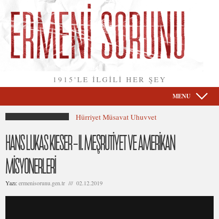
1915'LE İLGİLİ HER ŞEY
MENU
Hürriyet Müsavat Uhuvvet
HANS LUKAS KIESER – II. MEŞRUTİYET VE AMERİKAN
MİSYONERLERİ
Yazı:
ermenisorunu.gen.tr /// 02.12.2019