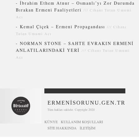
-
İbrahim Ethem Atnur – Osmanlı’yı Zor Durumda
Bırakan Ermeni Faaliyetleri
///
Cihanı Tutan Umumi
Acı
-
Kemal Çiçek – Ermeni Propagandası
///
Cihanı
Tutan Umumi Acı
-
NORMAN STONE – SAHTE EVRAKIN ERMENİ
ANLATILARINDAKİ YERİ
///
Cihanı Tutan Umumi
Acı
ERMENİSORUNU.GEN.TR
Tüm hakları saklıdır. Copyright 2020
KÜNYE
KULLANIM KOŞULLARI
SİTE HAKKINDA
İLETIŞIM