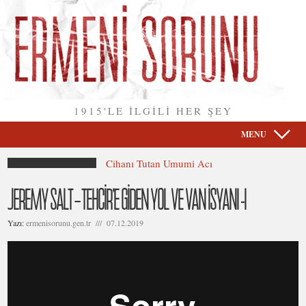
1915'LE İLGİLİ HER ŞEY
MENU
Cihanı Tutan Umumi Acı
JEREMY SALT – TEHCİR’E GİDEN YOL VE VAN İSYANI -I
Yazı:
ermenisorunu.gen.tr /// 07.12.2019