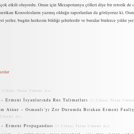
ok etkili oluyordu. Onun için Mezapotamya çölleri diye bir retorik de 
merikan Konsolosların yazmış olduğu raporlardan da görüyoruz ki, Osma
ri yerler, bugün herkesin bildiği şehirlerdir ve buralar binlerce yıldır ye
zılar
//
Cihanı Tutan Umumi Acı
– Ermeni İsyanlarında Rus Talimatları
///
Cihanı Tutan Umum
em Atnur – Osmanlı’yı Zor Durumda Bırakan Ermeni Faaliy
 Umumi Acı
 – Ermeni Propagandası
///
Cihanı Tutan Umumi Acı