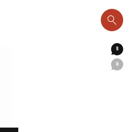
TR
EN