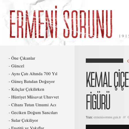
191
Öne Çıkanlar
Güncel
KEMAL ÇİÇE
Aynı Çatı Altında 700 Yıl
Güneş Batıdan Doğuyor
Kılıçlar Çekilirken
FİGÜRÜ
Hürriyet Müsavat Uhuvvet
Cihanı Tutan Umumi Acı
Geciken Doğum Sancıları
Yazı:
ermenisorunu.gen.tr /// 
Sular Çekiliyor
Enstitü ve Vakıflar