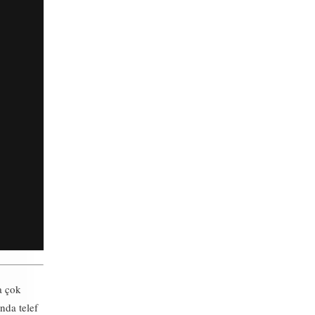
a çok
nda telef