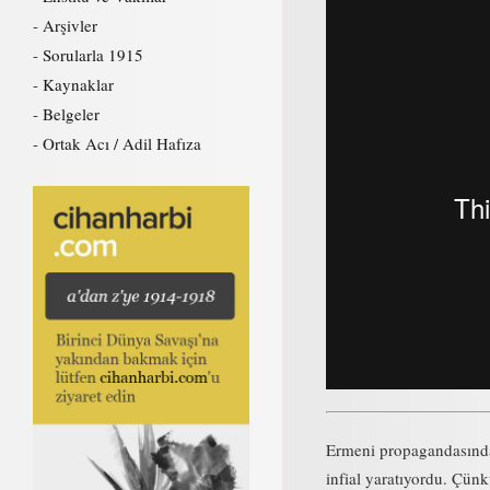
Arşivler
Sorularla 1915
Kaynaklar
Belgeler
Ortak Acı / Adil Hafıza
Ermeni propagandasında 
infial yaratıyordu. Çün