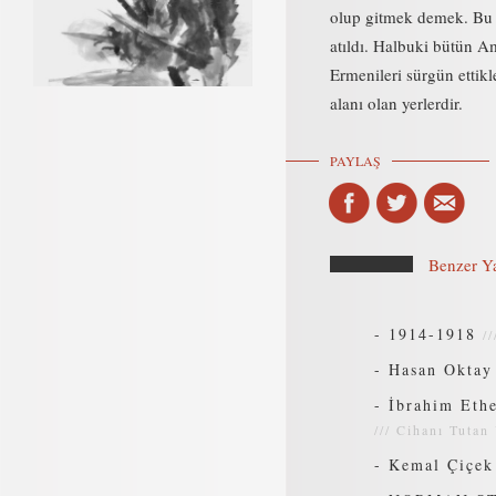
olup gitmek demek. Bu ç
atıldı. Halbuki bütün A
Ermenileri sürgün ettikle
alanı olan yerlerdir.
PAYLAŞ
Benzer Ya
-
1914-1918
/
-
Hasan Oktay 
-
İbrahim Eth
///
Cihanı Tutan
-
Kemal Çiçek