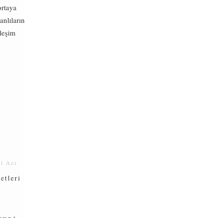
ortaya
nlıların
rleşim
i Acı
etleri