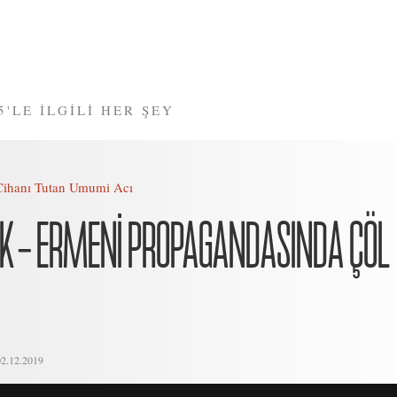
5'LE İLGİLİ HER ŞEY
Cihanı Tutan Umumi Acı
K – ERMENİ PROPAGANDASINDA ÇÖL
02.12.2019