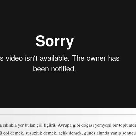
sıklıkla yer bulan çöl figürü, Avrupa gibi doğası yemyeşil bir toplumd
kü çöl demek, susuzluk demek, açlık demek, güneş altında yanıp sonucu