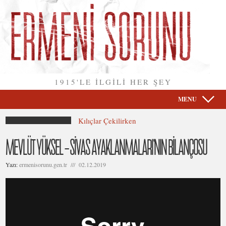
1915'LE İLGİLİ HER ŞEY
MENU
Kılıçlar Çekilirken
MEVLÜT YÜKSEL – SİVAS AYAKLANMALARI’NIN BİLANÇOSU
Yazı:
ermenisorunu.gen.tr /// 02.12.2019