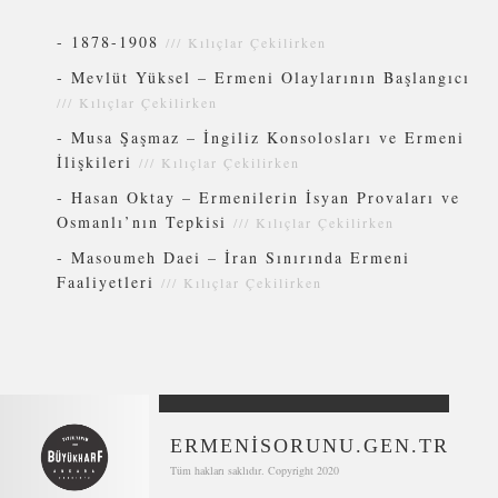
-
1878-1908
///
Kılıçlar Çekilirken
-
Mevlüt Yüksel – Ermeni Olaylarının Başlangıcı
///
Kılıçlar Çekilirken
-
Musa Şaşmaz – İngiliz Konsolosları ve Ermeni
İlişkileri
///
Kılıçlar Çekilirken
-
Hasan Oktay – Ermenilerin İsyan Provaları ve
Osmanlı’nın Tepkisi
///
Kılıçlar Çekilirken
-
Masoumeh Daei – İran Sınırında Ermeni
Faaliyetleri
///
Kılıçlar Çekilirken
ERMENİSORUNU.GEN.TR
Tüm hakları saklıdır. Copyright 2020