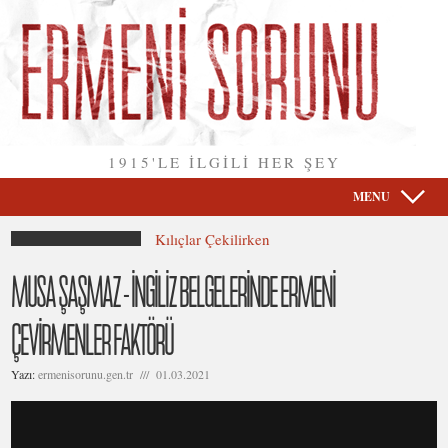
1915'LE İLGİLİ HER ŞEY
MENU
Kılıçlar Çekilirken
MUSA ŞAŞMAZ - İNGİLİZ BELGELERİNDE ERMENİ
ÇEVİRMENLER FAKTÖRÜ
Yazı:
ermenisorunu.gen.tr /// 01.03.2021