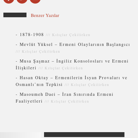
Benzer Yazılar
-
1878-1908
///
Kılıçlar Çekilirken
-
Mevlüt Yüksel – Ermeni Olaylarının Başlangıcı
///
Kılıçlar Çekilirken
-
Musa Şaşmaz – İngiliz Konsolosları ve Ermeni
İlişkileri
///
Kılıçlar Çekilirken
-
Hasan Oktay – Ermenilerin İsyan Provaları ve
Osmanlı’nın Tepkisi
///
Kılıçlar Çekilirken
-
Masoumeh Daei – İran Sınırında Ermeni
Faaliyetleri
///
Kılıçlar Çekilirken