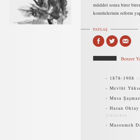
müddet sonra birer birer
komitelerinin reform ya
PAYLAŞ
Benzer Ya
-
1878-1908
/
-
Mevlüt Yükse
-
Musa Şaşmaz 
-
Hasan Oktay 
Çekilirken
-
Masoumeh Dae