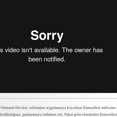
a Osmanlı Devleti, reformları uygulamaya koyarken Ermenileri nüfusları
tahsildarlığına, jandarmaya istihdam etti. Fakat görevlendirilen Ermenileri