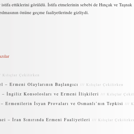
 istifa ettiklerini görüldü. İstifa etmelerinin sebebi de Hınçak ve Taşnak
pılmasının önüne geçme faaliyetlerinde gizliydi.
zılar
//
Kılıçlar Çekilirken
l – Ermeni Olaylarının Başlangıcı
///
Kılıçlar Çekilirken
– İngiliz Konsolosları ve Ermeni İlişkileri
///
Kılıçlar Çeki
– Ermenilerin İsyan Provaları ve Osmanlı’nın Tepkisi
///
K
i – İran Sınırında Ermeni Faaliyetleri
///
Kılıçlar Çekilirke