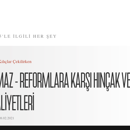
5'LE İLGİLİ HER ŞEY
Kılıçlar Çekilirken
Z - REFORMLARA KARŞI HINÇAK V
LİYETLERİ
08.02.2021