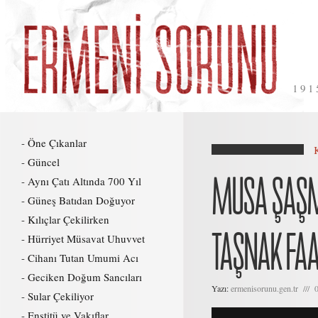
191
Öne Çıkanlar
Güncel
MUSA ŞAŞMA
Aynı Çatı Altında 700 Yıl
Güneş Batıdan Doğuyor
Kılıçlar Çekilirken
TAŞNAK FAA
Hürriyet Müsavat Uhuvvet
Cihanı Tutan Umumi Acı
Geciken Doğum Sancıları
Yazı:
ermenisorunu.gen.tr /// 
Sular Çekiliyor
Enstitü ve Vakıflar