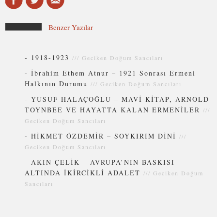
Benzer Yazılar
-
1918-1923
///
Geciken Doğum Sancıları
-
İbrahim Ethem Atnur – 1921 Sonrası Ermeni
Halkının Durumu
///
Geciken Doğum Sancıları
-
YUSUF HALAÇOĞLU – MAVİ KİTAP, ARNOLD
TOYNBEE VE HAYATTA KALAN ERMENİLER
///
Geciken Doğum Sancıları
-
HİKMET ÖZDEMİR – SOYKIRIM DİNİ
///
Geciken Doğum Sancıları
-
AKIN ÇELİK – AVRUPA’NIN BASKISI
ALTINDA İKİRCİKLİ ADALET
///
Geciken Doğum
Sancıları