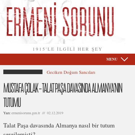
1915'LE İLGİLİ HER ŞEY
MENU
Geciken Doğum Sancıları
MUSTAFA ÇOLAK – TALAT PAŞA DAVASINDA ALMANYA’NIN
TUTUMU
Yazı:
ermenisorunu.gen.tr /// 02.12.2019
Talat Paşa davasında Almanya nasıl bir tutum
sergilemişti?